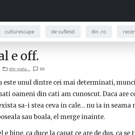
culturescape
de sufletel
din .ro
recenz
l e off.
din viata...
88
 este unul dintre cei mai determinati, munci
ati oameni din cati am cunoscut. Daca are c
exista sa-i stea ceva in cale… nu ia in seama 
seala sau boala, el merge inainte.
l e bine, ca duce la capat ce are de dus, ca se 