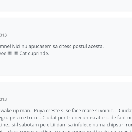
i
2013
ne! Nici nu apucasem sa citesc postul acesta.
e!!!!!!!!!! Cat cuprinde.
i
2013
, wake up man…Puya creste si se face mare si voinic. .. Ciuda
egru pe zi ce trece…Ciudat pentru necunoscatori…de fapt no
tine…si-l sabotam pe el..ii dam sa infulece numa chipsuri r
ot….daca cumva castiga…o sa se spuna mai tarziu..ca a casti