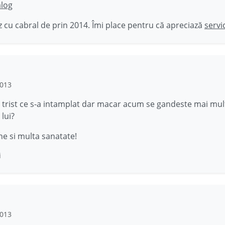
ălog
 cu cabral de prin 2014. Îmi place pentru că apreciază
servi
2013
 trist ce s-a intamplat dar macar acum se gandeste mai mult
lui?
e si multa sanatate!
i
2013