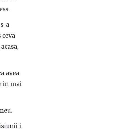
ess.
 s-a
s ceva
 acasa,
ca avea
e in mai
 meu.
siunii i