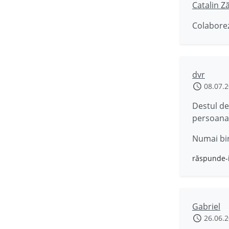
Catalin Z
Colaborez
dvr
08.07.
Destul de
persoana 
Numai bin
răspunde-
Gabriel
26.06.