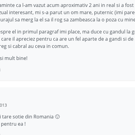
aminte ca l-am vazut acum aproximativ 2 ani in real si a fost
zual interesant, mi s-a parut un om mare, puternic (imi pare
urajul sa merg la el sa il rog sa zambeasca la o poza cu mine
espre el in primul paragraf imi place, ma duce cu gandul la gr
are il apreciez pentru ca are un fel aparte de a gandi si de a
reg si cabral au ceva in comun.
si mult bine!
i
2013
i tare sotie din Romania 🙂
 pentru ea !