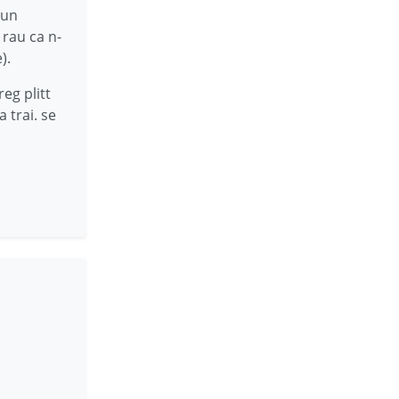
 un
 rau ca n-
).
eg plitt
 trai. se