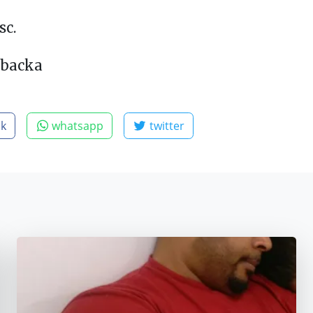
c.
Ibacka
ok
whatsapp
twitter