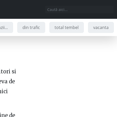
ii...
din trafic
total tembel
vacanta
tori si
eva de
nici
tine de