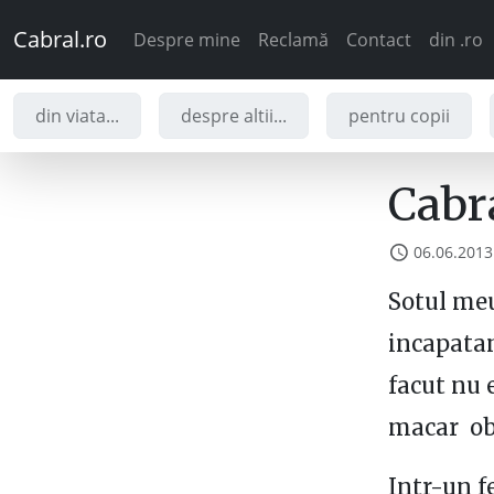
Cabral.ro
Despre mine
Reclamă
Contact
din .ro
din viata...
despre altii...
pentru copii
Cabra
06.06.2013
Sotul meu
incapatan
facut nu 
macar obo
Intr-un fe