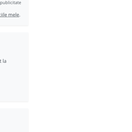
publicitate
ciile mele
.
 la