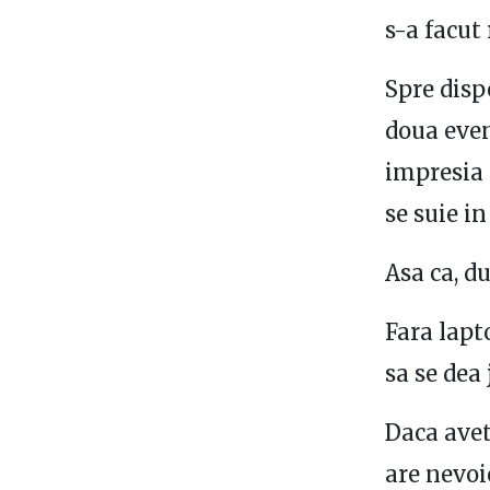
s-a facut 
Spre disp
doua even
impresia 
se suie i
Asa ca, d
Fara lapto
sa se dea 
Daca avet
are nevoi