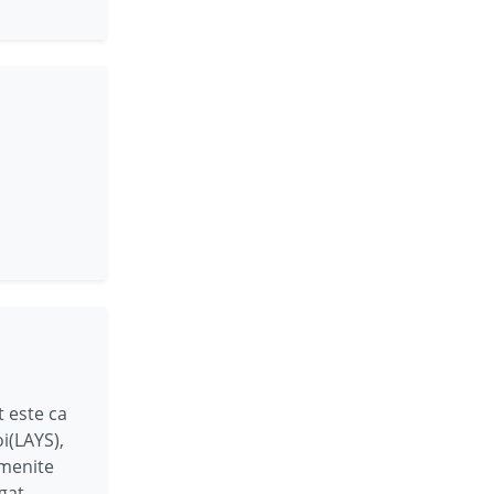
t este ca
i(LAYS),
umenite
gat