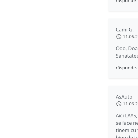
răspunde-
Cami G.
11.06.
Ooo, Doam
Sanatateee
răspunde-
AsAuto
11.06.
Aici LAYS
se face n
tinem cu 
bine de t