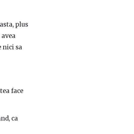
asta, plus
 avea
 nici sa
utea face
nd, ca