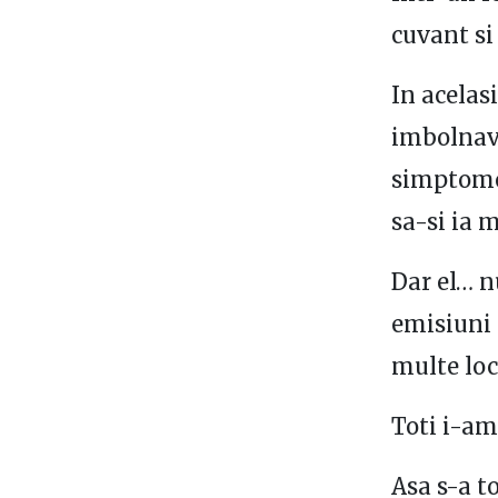
cuvant si
In acelas
imbolnavi
simptome 
sa-si ia 
Dar el… n
emisiuni 
multe loc
Toti i-am
Asa s-a to