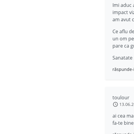
Imi aduc 
impact vi
am avut c
Ce aflu d
un om pe c
pare ca g
Sanatate 
răspunde-
toulour
13.06.
ai cea ma
fa-te bine