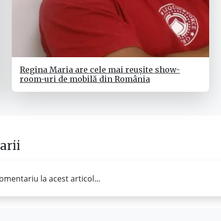
Regina Maria are cele mai reușite show-
room-uri de mobilă din România
rii
omentariu la acest articol...