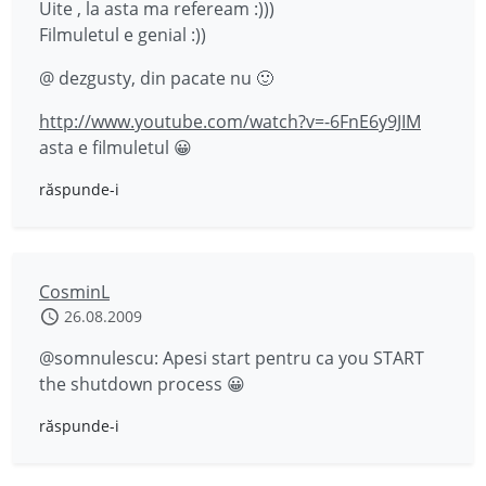
Uite , la asta ma refeream :)))
Filmuletul e genial :))
@ dezgusty, din pacate nu 🙂
http://www.youtube.com/watch?v=-6FnE6y9JIM
asta e filmuletul 😀
răspunde-i
CosminL
26.08.2009
@somnulescu: Apesi start pentru ca you START
the shutdown process 😀
răspunde-i