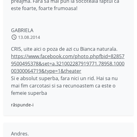
preajma. Fara sa mai pun la socoteala faptul ca
este foarte, foarte frumoasa!
GABRIELA
13.08.2014
CRIS, uite aici o poza de azi cu Bianca naturala.
https://www.facebook.com/photo.phpfbid=82857
9500495378&set=a.321002287919771.78958.1000
00300064719&type=1&theater
Si e absolut superba, fara nici un rid. Hai sa nu
mai fim carcotasi si sa recunoastem ca este o
femeie superba
răspunde-i
Andres.