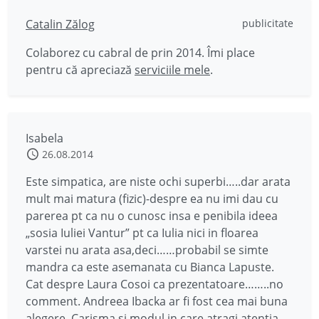
Catalin Zălog
publicitate
Colaborez cu cabral de prin 2014. Îmi place
pentru că apreciază
serviciile mele
.
Isabela
26.08.2014
Este simpatica, are niste ochi superbi…..dar arata
mult mai matura (fizic)-despre ea nu imi dau cu
parerea pt ca nu o cunosc insa e penibila ideea
„sosia Iuliei Vantur” pt ca Iulia nici in floarea
varstei nu arata asa,deci……probabil se simte
mandra ca este asemanata cu Bianca Lapuste.
Cat despre Laura Cosoi ca prezentatoare……..no
comment. Andreea Ibacka ar fi fost cea mai buna
alegere. Carisma si modul in care atragi atentia