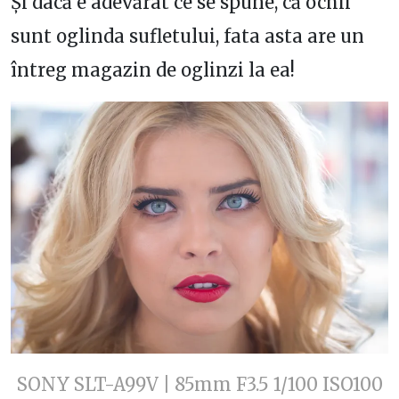
Și dacă e adevărat ce se spune, că ochii
sunt oglinda sufletului, fata asta are un
întreg magazin de oglinzi la ea!
SONY SLT-A99V | 85mm F3.5 1/100 ISO100