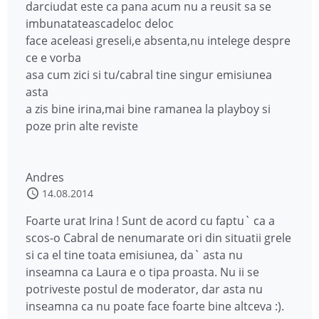
darciudat este ca pana acum nu a reusit sa se
imbunatateascadeloc deloc
face aceleasi greseli,e absenta,nu intelege despre
ce e vorba
asa cum zici si tu/cabral tine singur emisiunea
asta
a zis bine irina,mai bine ramanea la playboy si
poze prin alte reviste
Andres
14.08.2014
Foarte urat Irina ! Sunt de acord cu faptu` ca a
scos-o Cabral de nenumarate ori din situatii grele
si ca el tine toata emisiunea, da` asta nu
inseamna ca Laura e o tipa proasta. Nu ii se
potriveste postul de moderator, dar asta nu
inseamna ca nu poate face foarte bine altceva :).