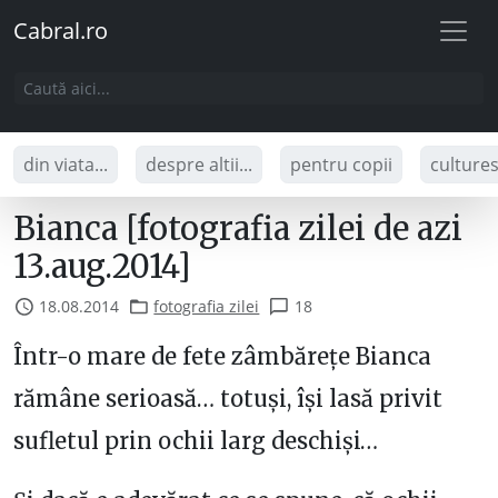
Cabral.ro
din viata...
despre altii...
pentru copii
culture
Bianca [fotografia zilei de azi
13.aug.2014]
18.08.2014
fotografia zilei
18
Într-o mare de fete zâmbărețe Bianca
rămâne serioasă… totuși, își lasă privit
sufletul prin ochii larg deschiși…