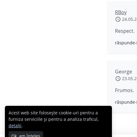
RBoy
24.05.
Respect.
răspunde-
George
23.05.
Frumos.
răspunde-
Acest web site folosește cookie-uri pentru a
furniza serviciile și pentru a analiza traficul,
detalii
.
Ok, am înțeles