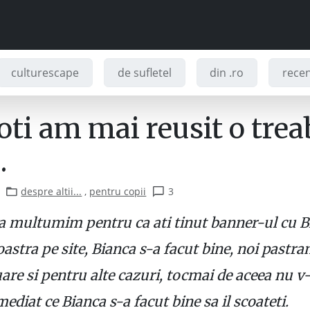
culturescape
de sufletel
din .ro
recenz
oti am mai reusit o trea
.
despre altii...
,
pentru copii
3
a multumim pentru ca ati tinut banner-ul cu B
stra pe site, Bianca s-a facut bine, noi pastra
are si pentru alte cazuri, tocmai de aceea nu 
ediat ce Bianca s-a facut bine sa il scoateti.