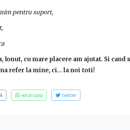
mim pentru suport,
t,
ca
 Ionut, cu mare placere am ajutat. Si cand 
a refer la mine, ci… la noi toti!
ok
whatsapp
twitter