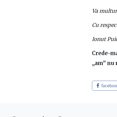
Va multu
Cu respec
Ionut Pui
Crede-ma,
„am” nu m
facebo