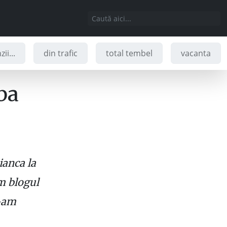
ii...
din trafic
total tembel
vacanta
ba
ianca la
m blogul
v-am