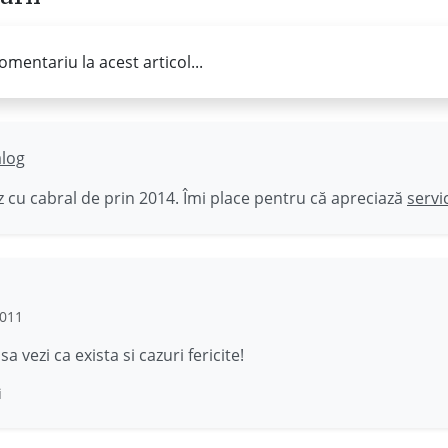
omentariu la acest articol...
ălog
 cu cabral de prin 2014. Îmi place pentru că apreciază
servi
2011
sa vezi ca exista si cazuri fericite!
i