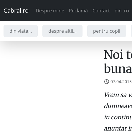
Cabral.ro
Despre mine
Reclamă
Contact
din .ro
din viata...
despre altii...
pentru copii
Noi t
buna
07.04.2015
Vrem sa v
dumneavoa
in continu
anuntat im