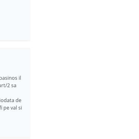
asinos il
urt/2 sa
ciodata de
i pe val si