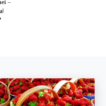
nei –
a!
?