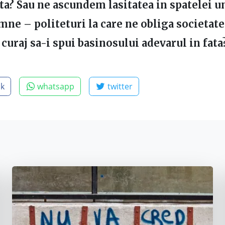
a? Sau ne ascundem lasitatea in spatelei u
ne – politeturi la care ne obliga societate
 curaj sa-i spui basinosului adevarul in fata
ok
whatsapp
twitter