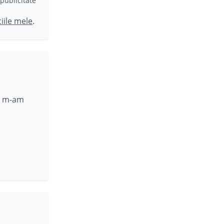
publicitate
ciile mele
.
at m-am