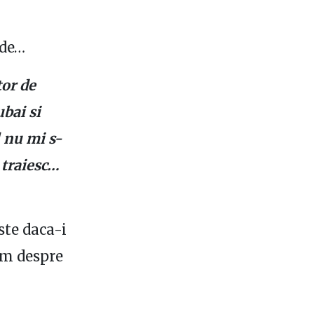
ude…
tor de
bai si
l nu mi s-
 traiesc…
te daca-i
em despre