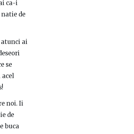
i ca-i
 natie de
atunci ai
 deseori
e se
 acel
s!
e noi. Ii
ie de
pe buca