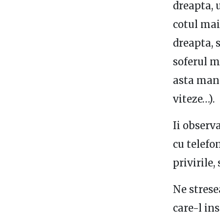
dreapta, u
cotul mai
dreapta, 
soferul m
asta mana
viteze…).
Ii observ
cu telefo
privirile,
Ne strese
care-l ins