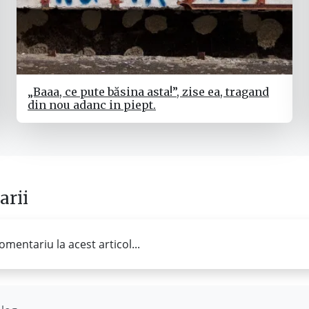
„Baaa, ce pute băsina asta!”, zise ea, tragand
din nou adanc in piept.
rii
omentariu la acest articol...