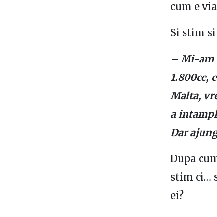
cum e via
Si stim s
– Mi-am l
1.800cc, 
Malta, vr
a intampl
Dar ajung
Dupa cum 
stim ci… 
ei?