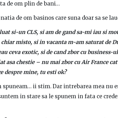
ta de om plin de bani…
i natia de om basinos care suna doar sa se la
uat si-un CLS, si am de gand sa-mi iau si mo
e chiar misto, si in vacanta m-am saturat de Du
eau ceva exotic, si de cand zbor cu business-u
at asa chestie – nu mai zbor cu Air France cat
e despre mine, tu esti ok?
spuneam… ii stim. Dar intrebarea mea nu es
suntem in stare sa le spunem in fata ce cred