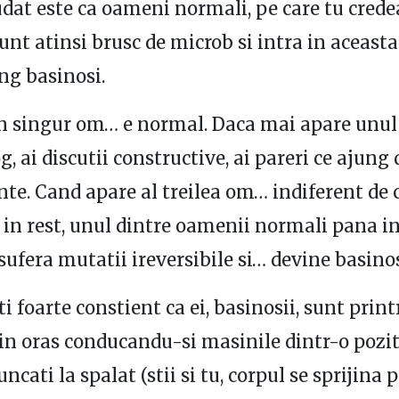
udat este ca oameni normali, pe care tu credea
sunt atinsi brusc de microb si intra in aceasta
ung basinosi.
n singur om… e normal. Daca mai apare unul 
g, ai discutii constructive, ai pareri ce ajung
te. Cand apare al treilea om… indiferent de c
in rest, unul dintre oamenii normali pana in
fera mutatii ireversibile si… devine basino
ti foarte constient ca ei, basinosii, sunt printr
n oras conducandu-si masinile dintr-o pozit
uncati la spalat (stii si tu, corpul se sprijina 