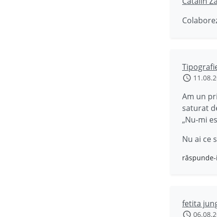
Catalin Z
Colaborez
Tipograf
11.08.
Am un pri
saturat de
„Nu-mi es
Nu ai ce 
răspunde-
fetita jun
06.08.