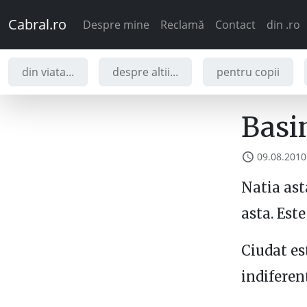
Cabral.ro
Despre mine
Reclamă
Contact
din .ro
din viata...
despre altii...
pentru copii
Basi
09.08.2010
Natia ast
asta. Est
Ciudat es
indiferent