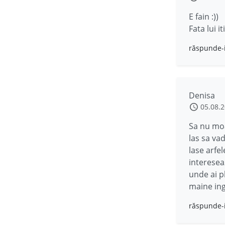
E fain :))
Fata lui i
răspunde-
Denisa
05.08.
Sa nu moa
las sa va
lase arfel
intereseaz
unde ai pl
maine ing
răspunde-