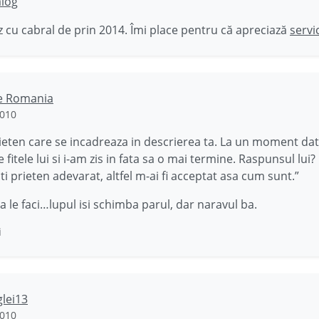
ălog
 cu cabral de prin 2014. Îmi place pentru că apreciază
servi
ie Romania
2010
eten care se incadreaza in descrierea ta. La un moment d
 fitele lui si i-am zis in fata sa o mai termine. Raspunsul lui?
ti prieten adevarat, altfel m-ai fi acceptat asa cum sunt.”
sa le faci…lupul isi schimba parul, dar naravul ba.
i
glei13
2010