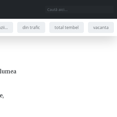
ii...
din trafic
total tembel
vacanta
 lumea
e,