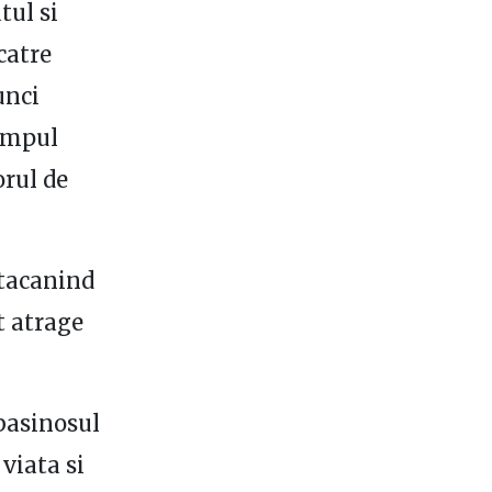
tul si
catre
unci
timpul
rul de
 tacanind
t atrage
basinosul
 viata si