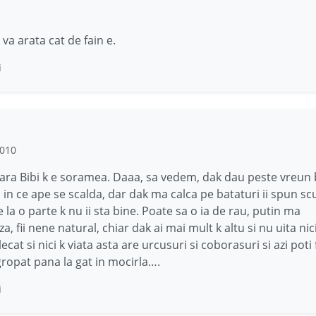
ti va arata cat de fain e.
i
2010
ra Bibi k e soramea. Daaa, sa vedem, dak dau peste vreun b
d in ce ape se scalda, dar dak ma calca pe bataturi ii spun sc
e la o parte k nu ii sta bine. Poate sa o ia de rau, putin ma
a, fii nene natural, chiar dak ai mai mult k altu si nu uita ni
ecat si nici k viata asta are urcusuri si coborasuri si azi poti f
ropat pana la gat in mocirla….
i