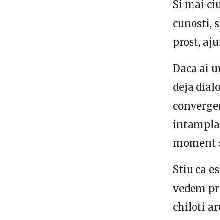
Si mai ci
cunosti, 
prost, aj
Daca ai u
deja dialo
convergen
intampla 
moment su
Stiu ca es
vedem pri
chiloti ar