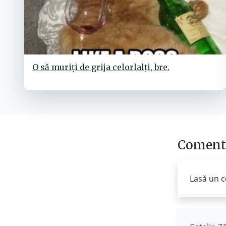
O să muriți de grija celorlalți, bre.
Comenta
Lasă un c