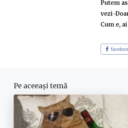
Putem ast
vezi-Doam
Cum e, ai
facebo
Pe aceeași temă