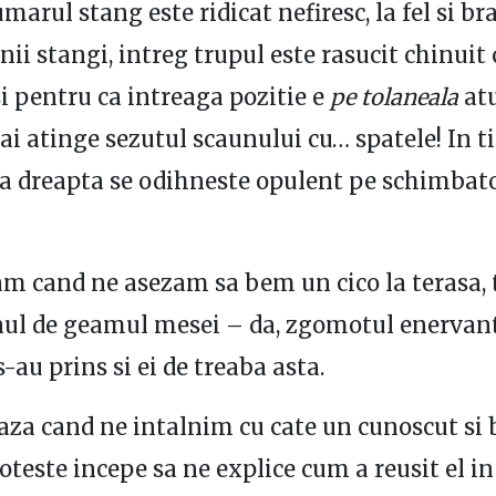
marul stang este ridicat nefiresc, la fel si bra
nii stangi, intreg trupul este rasucit chinuit 
si pentru ca intreaga pozitie e
pe tolaneala
at
ai atinge sezutul scaunului cu… spatele! In 
 dreapta se odihneste opulent pe schimbato
am cand ne asezam sa bem un cico la terasa,
nul de geamul mesei – da, zgomotul enervan
 s-au prins si ei de treaba asta.
aza cand ne intalnim cu cate un cunoscut si 
oteste incepe sa ne explice cum a reusit el in