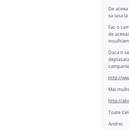
De aceea 
sa iasa l
Fac o cam
de aceeas
insuficie
Daca ti s
deplasata
campanie
http://w
Mai multe
http://ab
Toate Cel
Andrei