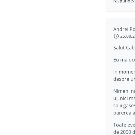
răspunde-
Andrei P
25.08.
Salut Cab
Eu ma ocu
In momen
despre un
Nimeni nu
ul, nici 
sa ii gas
parerea ar
Toate eve
de 2000 