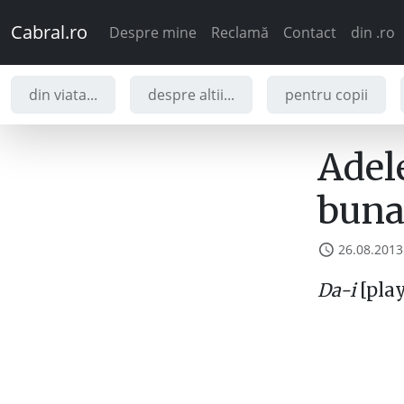
Cabral.ro
Despre mine
Reclamă
Contact
din .ro
din viata...
despre altii...
pentru copii
Adel
buna
26.08.2013
Da-i
[pla