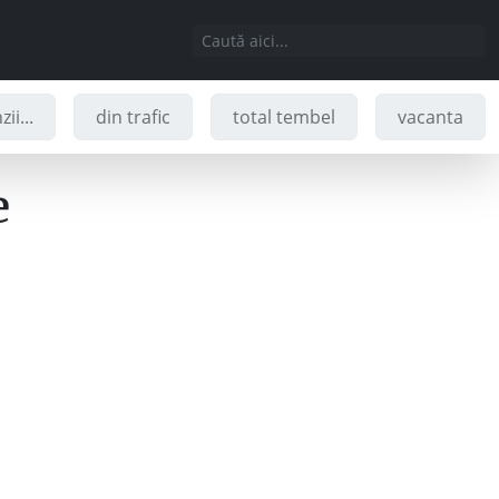
ii...
din trafic
total tembel
vacanta
e