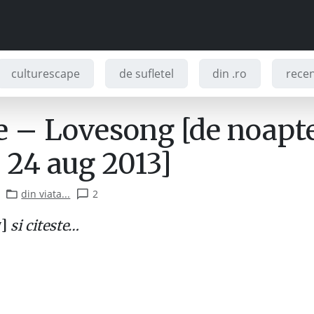
culturescape
de sufletel
din .ro
recenz
e – Lovesong [de noapt
 24 aug 2013]
din viata...
2
y]
si citeste…