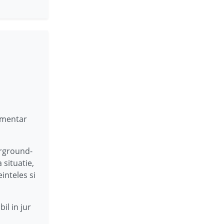
umentar
erground-
 situatie,
inteles si
il in jur