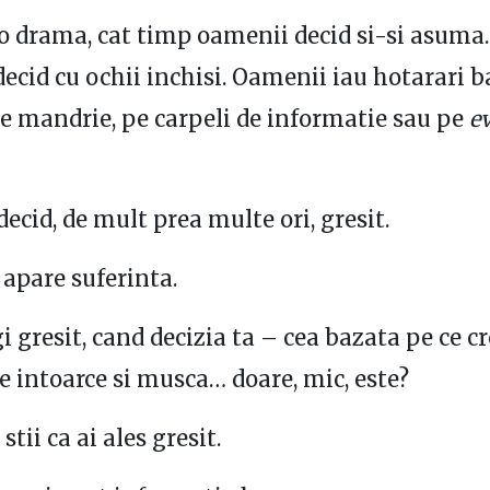
i o drama, cat timp oamenii decid si-si asuma
ecid cu ochii inchisi. Oamenii iau hotarari b
pe mandrie, pe carpeli de informatie sau pe
e
ecid, de mult prea multe ori, gresit.
 apare suferinta.
i gresit, cand decizia ta – cea bazata pe ce cr
se intoarce si musca… doare, mic, este?
stii ca ai ales gresit.