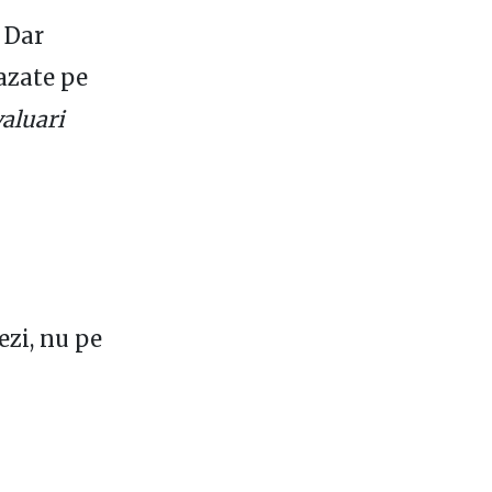
. Dar
azate pe
valuari
ezi, nu pe