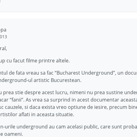
i
opa
2013
ral,
p cu facut filme printre altele.
tul de fata vreau sa fac “Bucharest Underground”, un doc
derground-ul artistic Bucurestean.
 prea stie despre acest lucru, nimeni nu prea sustine und
macar “fanii”. As vrea sa surprind in acest documentar aceasta
esc cauzele, si daca exista vreo optiune de iesire, precum bine
tistilor aflati in aceasta situatie.
n-urile underground au cam acelasi public, care sunt probab
de oameni.