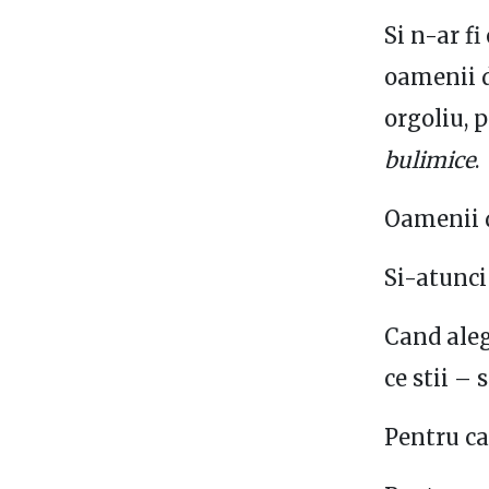
Si n-ar f
oamenii d
orgoliu, 
bulimice
.
Oamenii d
Si-atunci
Cand aleg
ce stii – 
Pentru ca 