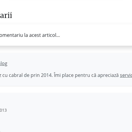
rii
omentariu la acest articol...
ălog
 cu cabral de prin 2014. Îmi place pentru că apreciază
servi
2013