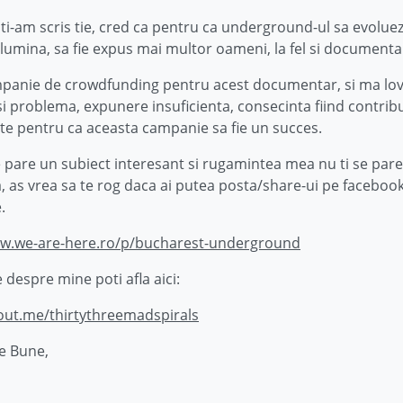
ti-am scris tie, cred ca pentru ca underground-ul sa evolue
a lumina, sa fie expus mai multor oameni, la fel si document
panie de crowdfunding pentru acest documentar, si ma lov
i problema, expunere insuficienta, consecinta fiind contribu
nte pentru ca aceasta campanie sa fie un succes.
e pare un subiect interesant si rugamintea mea nu ti se pare
, as vrea sa te rog daca ai putea posta/share-ui pe faceboo
.
ww.we-are-here.ro/p/bucharest-underground
 despre mine poti afla aici:
out.me/thirtythreemadspirals
e Bune,