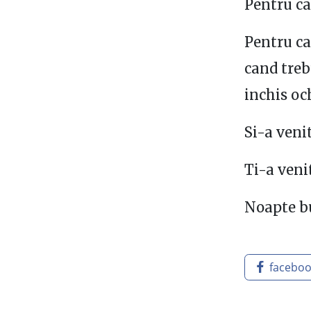
Pentru ca
Pentru ca
cand trebu
inchis och
Si-a venit
Ti-a veni
Noapte bun
facebo