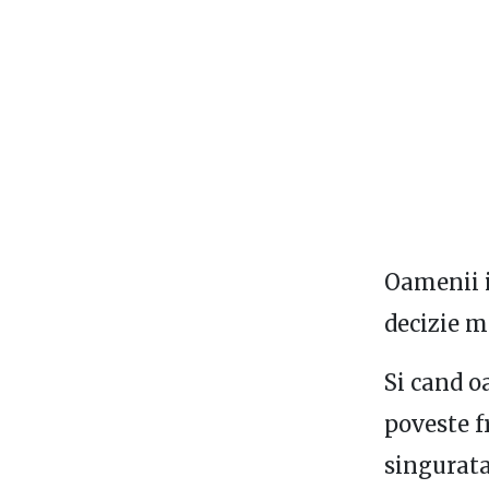
Oamenii ia
decizie m
Si cand o
poveste f
singuratat