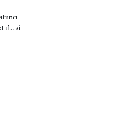
 atunci
otul… ai