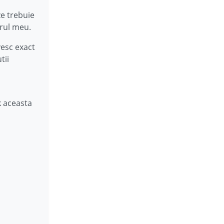
ze trebuie
arul meu.
esc exact
tii
k aceasta