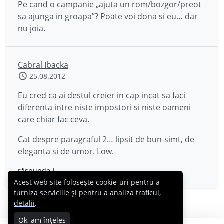
Pe cand o campanie „ajuta un rom/bozgor/preot
sa ajunga in groapa”? Poate voi dona si eu… dar
nu joia.
Cabral Ibacka
25.08.2012
Eu cred ca ai destul creier in cap incat sa faci
diferenta intre niste impostori si niste oameni
care chiar fac ceva.
Cat despre paragraful 2… lipsit de bun-simt, de
eleganta si de umor. Low.
răspunde-i
Acest web site folosește cookie-uri pentru a
furniza serviciile și pentru a analiza traficul,
detalii
.
Ok, am înțeles