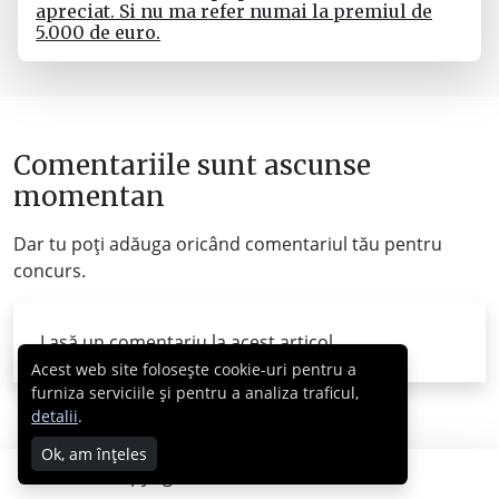
apreciat. Si nu ma refer numai la premiul de
5.000 de euro.
Comentariile sunt ascunse
momentan
Dar tu poți adăuga oricând comentariul tău pentru
concurs.
Lasă un comentariu la acest articol...
Acest web site folosește cookie-uri pentru a
furniza serviciile și pentru a analiza traficul,
detalii
.
Ok, am înțeles
Copyright © 2007 - 2026 Cabral.ro