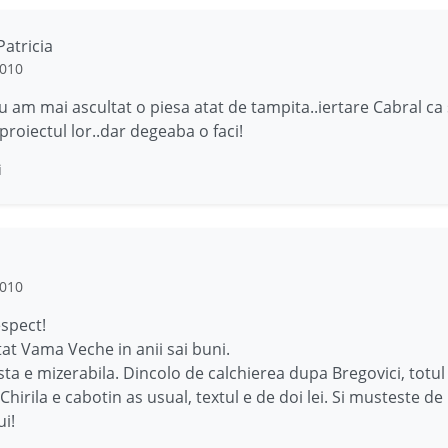
atricia
2010
 am mai ascultat o piesa atat de tampita..iertare Cabral ca 
 proiectul lor..dar degeaba o faci!
i
2010
espect!
at Vama Veche in anii sai buni.
sta e mizerabila. Dincolo de calchierea dupa Bregovici, totul
Chirila e cabotin as usual, textul e de doi lei. Si musteste de 
ui!