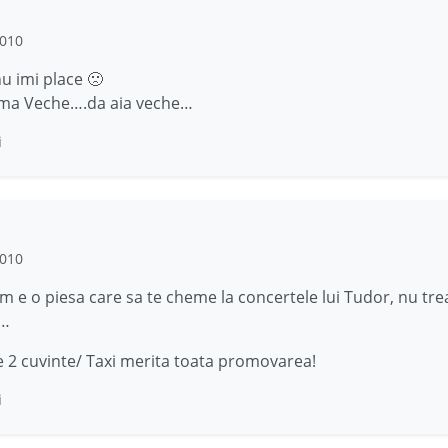
2010
nu imi place 🙁
ma Veche….da aia veche…
i
2010
m e o piesa care sa te cheme la concertele lui Tudor, nu tre
i…
le 2 cuvinte/ Taxi merita toata promovarea!
i