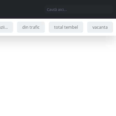
ii...
din trafic
total tembel
vacanta