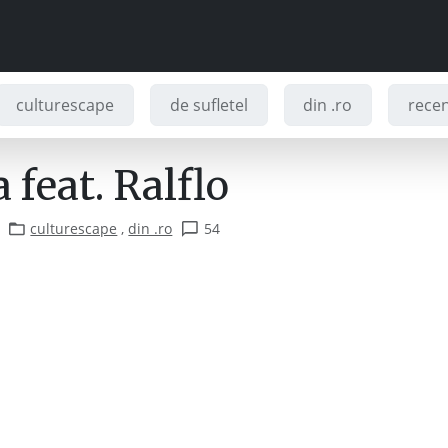
culturescape
de sufletel
din .ro
recenz
feat. Ralflo
culturescape
,
din .ro
54