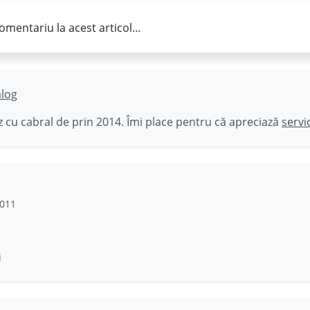
omentariu la acest articol...
ălog
 cu cabral de prin 2014. Îmi place pentru că apreciază
servi
2011
i