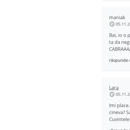
maniak
05.11.
Bai, io o
ta da neg
CABRAAAAAL
răspunde-
Lara
05.11.
Imi place
cineva? S
Cuvintele