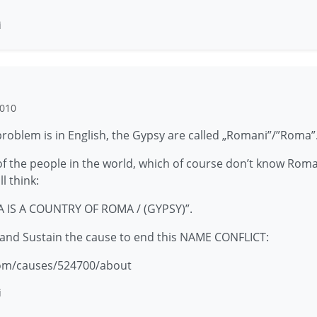
i
2010
problem is in English, the Gypsy are called „Romani”/”Roma”
f the people in the world, which of course don’t know Roma
ll think:
 IS A COUNTRY OF ROMA / (GYPSY)”.
 and Sustain the cause to end this NAME CONFLICT:
om/causes/524700/about
i