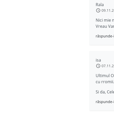
Rala
09.11.
Nici mie 
Vreau Va
răspunde-
isa
07.11.
Ultimul O
cu rromi
Si da, Ce
răspunde-