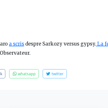
garo
a scris
despre Sarkozy versus gypsy.
La f
Observateur.
ok
whatsapp
twitter