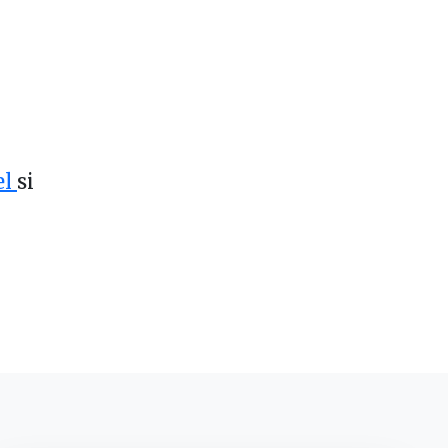
el
si