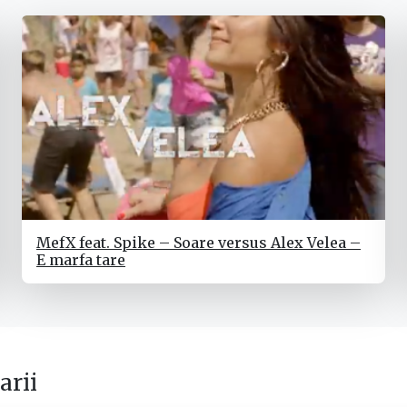
MefX feat. Spike – Soare versus Alex Velea –
E marfa tare
rii