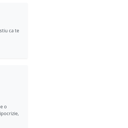
stiu ca te
 e o
ipocrizie,