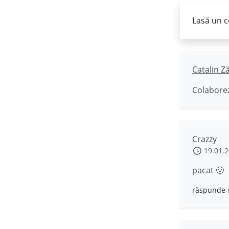
Lasă un c
Catalin Z
Colaborez
Crazzy
19.01.
pacat 🙁
răspunde-