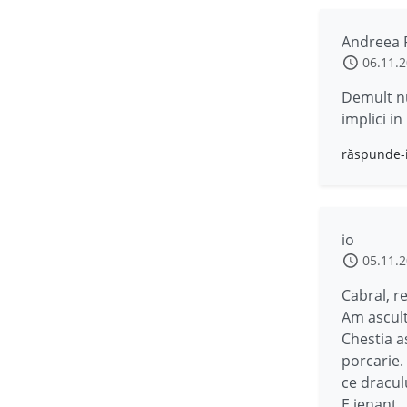
Andreea P
06.11.
Demult nu
implici in
răspunde-
io
05.11.
Cabral, r
Am ascult
Chestia a
porcarie. 
ce dracul
E jenant.