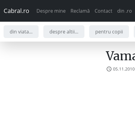
Cabral.ro
Despre mine
Reclamă
Contact
din .ro
din viata...
despre altii...
pentru copii
Vama 
05.11.2010