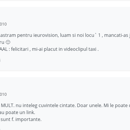
2010
 pastram pentru ieurovision, luam si noi locu` 1 , mancati-as
ru 🙂
 : felicitari , mi-ai placut in videoclipul taxi .
i
2010
. MULT. nu inteleg cuvintele cintate. Doar unele. Mi le poate
au poate un link.
 sunt f. importante.