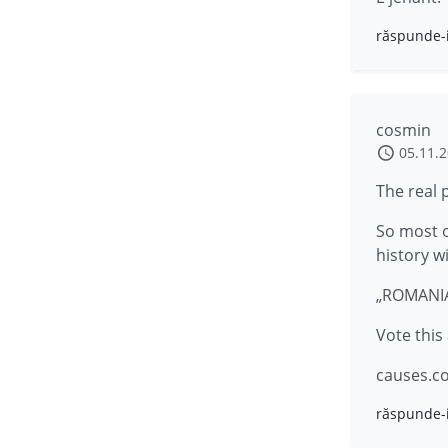
răspunde-
cosmin
05.11.
The real 
So most o
history wi
„ROMANIA
Vote this
causes.c
răspunde-