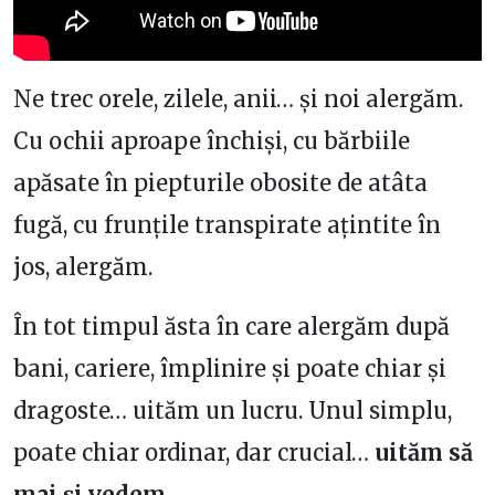
Ne trec orele, zilele, anii… și noi alergăm.
Cu ochii aproape închiși, cu bărbiile
apăsate în piepturile obosite de atâta
fugă, cu frunțile transpirate ațintite în
jos, alergăm.
În tot timpul ăsta în care alergăm după
bani, cariere, împlinire și poate chiar și
dragoste… uităm un lucru. Unul simplu,
poate chiar ordinar, dar crucial…
uităm să
mai și vedem
.