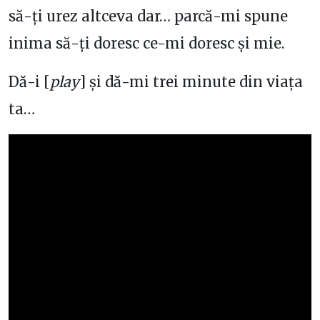
să-ți urez altceva dar… parcă-mi spune
inima să-ți doresc ce-mi doresc și mie.
Dă-i [
play
] și dă-mi trei minute din viața
ta…