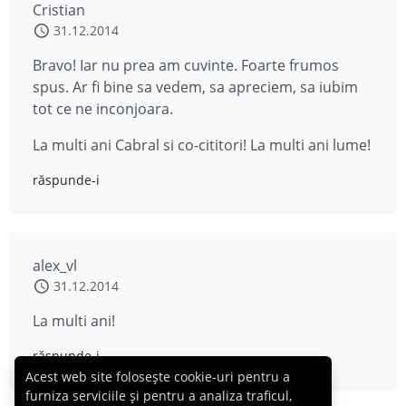
Cristian
31.12.2014
Bravo! Iar nu prea am cuvinte. Foarte frumos
spus. Ar fi bine sa vedem, sa apreciem, sa iubim
tot ce ne inconjoara.
La multi ani Cabral si co-cititori! La multi ani lume!
răspunde-i
alex_vl
31.12.2014
La multi ani!
răspunde-i
Acest web site folosește cookie-uri pentru a
furniza serviciile și pentru a analiza traficul,