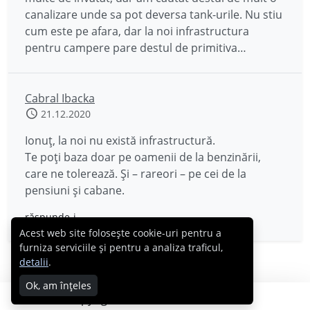
canalizare unde sa pot deversa tank-urile. Nu stiu
cum este pe afara, dar la noi infrastructura
pentru campere pare destul de primitiva…
Cabral Ibacka
21.12.2020
Ionuț, la noi nu există infrastructură.
Te poți baza doar pe oamenii de la benzinării,
care ne tolerează. Și – rareori – pe cei de la
pensiuni și cabane.
răspunde-i
Acest web site folosește cookie-uri pentru a
furniza serviciile și pentru a analiza traficul,
detalii
.
Ok, am înțeles
Copyright © 2007 - 2026 Cabral.ro