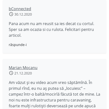
bConnected
30.12.2020
Pana acum nu am reusit sa ies decat cu cortul.
Sper sa am ocazia si cu rulota. Felicitari pentru
articol.
răspunde-i
Marian Mocanu
21.12.2020
Am văzut și eu video acum vreo săptămînă. În
primul rînd, eu nu aș putea să „locuiesc” –
campez într-o baltă/mocirlă făcută tot de mine. La
noi nu este infrastructura pentru caravaning,
foarte mulți rulotiști deversează pe unde apucă