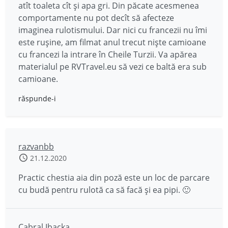
atît toaleta cît și apa gri. Din păcate acesmenea
comportamente nu pot decît să afecteze
imaginea rulotismului. Dar nici cu francezii nu îmi
este rușine, am filmat anul trecut niște camioane
cu francezi la intrare în Cheile Turzii. Va apărea
materialul pe RVTravel.eu să vezi ce baltă era sub
camioane.
răspunde-i
razvanbb
21.12.2020
Practic chestia aia din poză este un loc de parcare
cu budă pentru rulotă ca să facă și ea pipi. 🙂
Cabral Ibacka