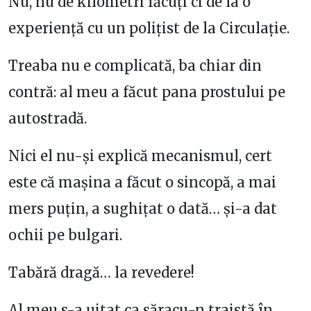
Nu, nu de kilometri făcuți ci de la o
experiență cu un polițist de la Circulație.
Treaba nu e complicată, ba chiar din
contră: al meu a făcut pana prostului pe
autostradă.
Nici el nu-și explică mecanismul, cert
este că mașina a făcut o sincopă, a mai
mers puțin, a sughițat o dată… și-a dat
ochii pe bulgari.
Tabără dragă… la revedere!
Al meu s-a uitat ca săracu-n traistă în