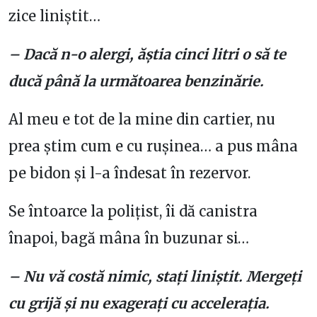
zice liniștit…
– Dacă n-o alergi, ăștia cinci litri o să te
ducă până la următoarea benzinărie.
Al meu e tot de la mine din cartier, nu
prea știm cum e cu rușinea… a pus mâna
pe bidon și l-a îndesat în rezervor.
Se întoarce la polițist, îi dă canistra
înapoi, bagă mâna în buzunar si…
– Nu vă costă nimic, stați liniștit. Mergeți
cu grijă și nu exagerați cu accelerația.