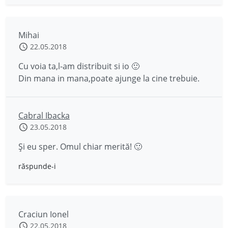
Mihai
22.05.2018
Cu voia ta,l-am distribuit si io 🙂
Din mana in mana,poate ajunge la cine trebuie.
Cabral Ibacka
23.05.2018
Și eu sper. Omul chiar merită! 🙂
răspunde-i
Craciun Ionel
22.05.2018