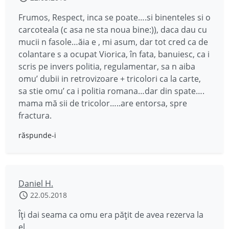
Frumos, Respect, inca se poate….si binenteles si o
carcoteala (c asa ne sta noua bine:)), daca dau cu
mucii n fasole…ăia e , mi asum, dar tot cred ca de
colantare s a ocupat Viorica, în fata, banuiesc, ca i
scris pe invers politia, regulamentar, sa n aiba
omu’ dubii in retrovizoare + tricolori ca la carte,
sa stie omu’ ca i politia romana…dar din spate….
mama mă sii de tricolor…..are entorsa, spre
fractura.
răspunde-i
Daniel H.
22.05.2018
Îți dai seama ca omu era pățit de avea rezerva la
el.