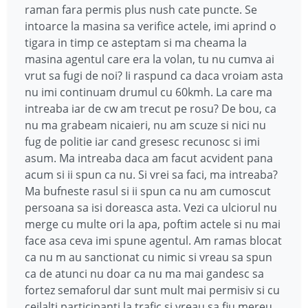
raman fara permis plus nush cate puncte. Se
intoarce la masina sa verifice actele, imi aprind o
tigara in timp ce asteptam si ma cheama la
masina agentul care era la volan, tu nu cumva ai
vrut sa fugi de noi? Ii raspund ca daca vroiam asta
nu imi continuam drumul cu 60kmh. La care ma
intreaba iar de cw am trecut pe rosu? De bou, ca
nu ma grabeam nicaieri, nu am scuze si nici nu
fug de politie iar cand gresesc recunosc si imi
asum. Ma intreaba daca am facut acvident pana
acum si ii spun ca nu. Si vrei sa faci, ma intreaba?
Ma bufneste rasul si ii spun ca nu am cumoscut
persoana sa isi doreasca asta. Vezi ca ulciorul nu
merge cu multe ori la apa, poftim actele si nu mai
face asa ceva imi spune agentul. Am ramas blocat
ca nu m au sanctionat cu nimic si vreau sa spun
ca de atunci nu doar ca nu ma mai gandesc sa
fortez semaforul dar sunt mult mai permisiv si cu
ceilalti participanti la trafic si vreau sa fiu mereu