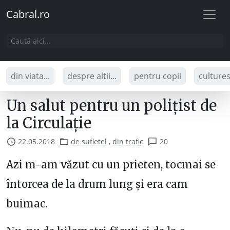
Cabral.ro
din viata...
despre altii...
pentru copii
culture
Un salut pentru un polițist de
la Circulație
22.05.2018
de sufletel
,
din trafic
20
Azi m-am văzut cu un prieten, tocmai se
întorcea de la drum lung și era cam
buimac.