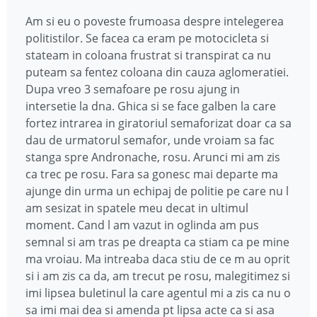
Am si eu o poveste frumoasa despre intelegerea
politistilor. Se facea ca eram pe motocicleta si
stateam in coloana frustrat si transpirat ca nu
puteam sa fentez coloana din cauza aglomeratiei.
Dupa vreo 3 semafoare pe rosu ajung in
intersetie la dna. Ghica si se face galben la care
fortez intrarea in giratoriul semaforizat doar ca sa
dau de urmatorul semafor, unde vroiam sa fac
stanga spre Andronache, rosu. Arunci mi am zis
ca trec pe rosu. Fara sa gonesc mai departe ma
ajunge din urma un echipaj de politie pe care nu l
am sesizat in spatele meu decat in ultimul
moment. Cand l am vazut in oglinda am pus
semnal si am tras pe dreapta ca stiam ca pe mine
ma vroiau. Ma intreaba daca stiu de ce m au oprit
si i am zis ca da, am trecut pe rosu, malegitimez si
imi lipsea buletinul la care agentul mi a zis ca nu o
sa imi mai dea si amenda pt lipsa acte ca si asa