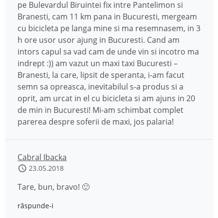
pe Bulevardul Biruintei fix intre Pantelimon si
Branesti, cam 11 km pana in Bucuresti, mergeam
cu bicicleta pe langa mine si ma resemnasem, in 3
h ore usor usor ajung in Bucuresti. Cand am
intors capul sa vad cam de unde vin si incotro ma
indrept :)) am vazut un maxi taxi Bucuresti –
Branesti, la care, lipsit de speranta, i-am facut
semn sa opreasca, inevitabilul s-a produs si a
oprit, am urcat in el cu bicicleta si am ajuns in 20
de min in Bucuresti! Mi-am schimbat complet
parerea despre soferii de maxi, jos palaria!
Cabral Ibacka
23.05.2018
Tare, bun, bravo! 🙂
răspunde-i