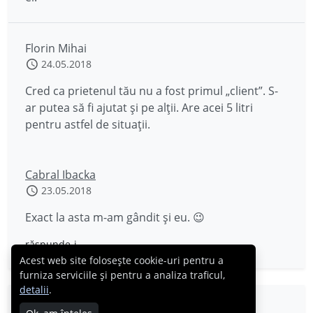
Florin Mihai
24.05.2018
Cred ca prietenul tău nu a fost primul „client”. S-
ar putea să fi ajutat și pe alții. Are acei 5 litri
pentru astfel de situații.
Cabral Ibacka
23.05.2018
Exact la asta m-am gândit și eu. 😉
răspunde-i
Acest web site folosește cookie-uri pentru a
furniza serviciile și pentru a analiza traficul,
detalii
.
Stefan