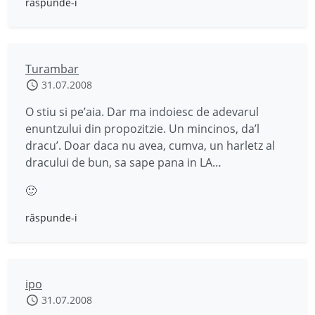
răspunde-i
Turambar
31.07.2008
O stiu si pe’aia. Dar ma indoiesc de adevarul
enuntzului din propozitzie. Un mincinos, da’l
dracu’. Doar daca nu avea, cumva, un harletz al
dracului de bun, sa sape pana in LA…
🙂
răspunde-i
ipo
31.07.2008