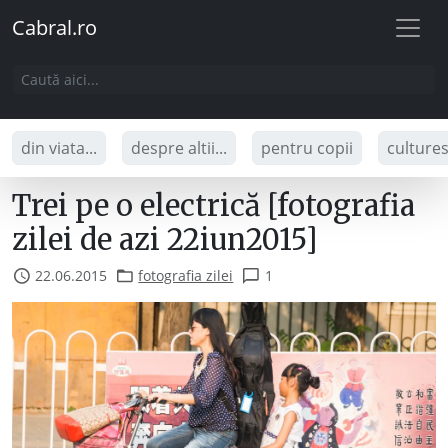
Cabral.ro
din viata...
despre altii...
pentru copii
culture
Trei pe o electrică [fotografia
zilei de azi 22iun2015]
22.06.2015
fotografia zilei
1