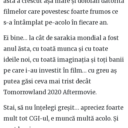
ăsta a crescut așa mare și dolofan datorită
filmelor care povestesc foarte frumos ce
s-a întâmplat pe-acolo în fiecare an.
Ei bine… la cât de sarakia mondial a fost
anul ăsta, cu toată munca și cu toate
ideile noi, cu toată imaginația și toți banii
pe care i-au investit în film… cu greu aș
putea găsi ceva mai trist decât
Tomorrowland 2020 Aftermovie.
Stai, să nu înțelegi greșit… apreciez foarte
mult tot CGI-ul, e muncă multă acolo. Și