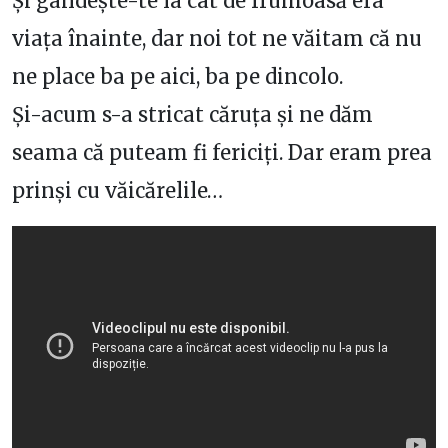
Și gândește-te la cât de frumoasă era
viața înainte, dar noi tot ne văitam că nu
ne place ba pe aici, ba pe dincolo.
Și-acum s-a stricat căruța și ne dăm
seama că puteam fi fericiți. Dar eram prea
prinși cu văicărelile…