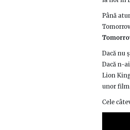
Până atun
Tomorrow
Tomorrow
Dacă nu ș
Dacă n-ai
Lion King
unor film
Cele câte