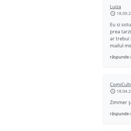
Luiza
18.09.
Eu si sot
prea tarz
ar trebui
mailul mi
răspunde-
ComiCult
18.04.
Zimmer și
răspunde-