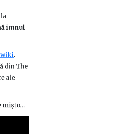
 la
nă imnul
 wiki
.
lă din The
re ale
re mișto…