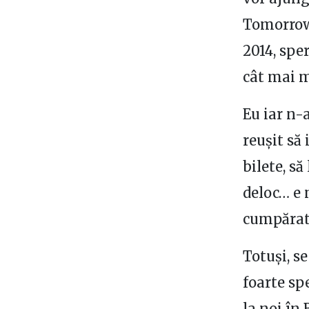
Tomorro
2014, sper
cât mai 
Eu iar n
reușit să 
bilete, s
deloc… e 
cumpărat 
Totuși, s
foarte sp
la noi în