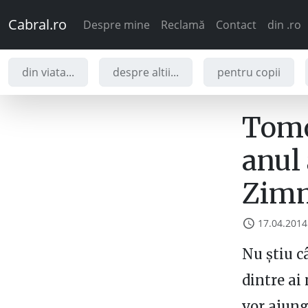
Cabral.ro
Despre mine
Reclamă
Contact
din .ro
din viata...
despre altii...
pentru copii
Tomo
anul 
Zim
17.04.2014
Nu știu c
dintre ai 
vor ajung