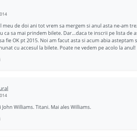
2014
ul meu de doi ani tot vrem sa mergem si anul asta ne-am trez
iu ca sa mai prindem bilete. Dar…daca te inscrii pe lista de 
 sa fie OK pt 2015. Noi am facut asta si acum abia asteptam
nunat cu accesul la bilete. Poate ne vedem pe acolo la anul!
i
ural
2014
 John Williams. Titani. Mai ales Williams.
i