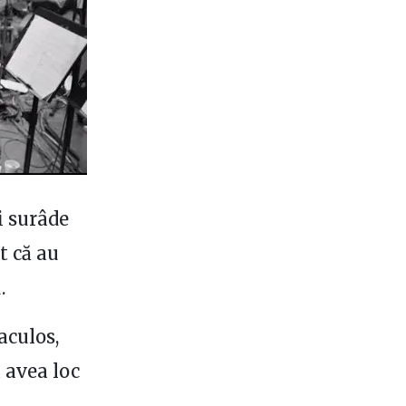
i surâde
t că au
.
aculos,
a avea loc
…