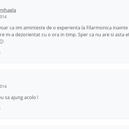
mihaela
2014
oar ca imi aminteste de o experienta la Filarmonica inainte
are m-a dezorientat cu o ora in timp. Sper ca nu are si asta e
🙂
i
2014
eu sa ajung acolo !
i