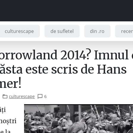
culturescape
de sufletel
din .ro
recenz
rrowland 2014? Imnul 
ăsta este scris de Hans
mer!
culturescape
6
âți
noștri
e la