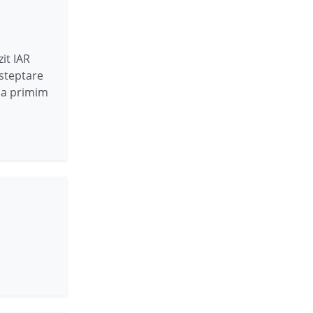
it IAR
asteptare
 sa primim