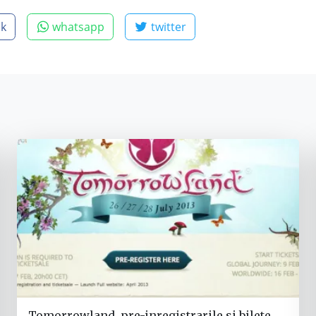
ok
whatsapp
twitter
Tomorrowland, pre-inregistrarile si bilete.