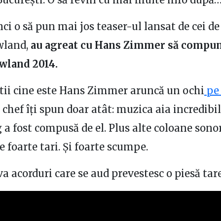
ci o să pun mai jos teaser-ul lansat de cei de
land,
au agreat cu Hans Zimmer să compu
land 2014.
tii cine este Hans Zimmer aruncă un ochi
pe
 chef îți spun doar atât: muzica aia incredibi
 a fost compusă de el. Plus alte coloane sono
e foarte tari. Și foarte scumpe.
va acorduri care se aud prevestesc o piesă ta