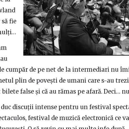
wland
 să fie
mulți…
-am
iau
ă le cumpăr de pe net de la intermediari nu îm
netul plin de povești de umani care s-au trezi
bilete false și că au rămas pe afară. Deci… nu
e duc discuții intense pentru un festival spect
ectaculos, festival de muzică electronică ce v
 București. O să revin cu mai multe info după