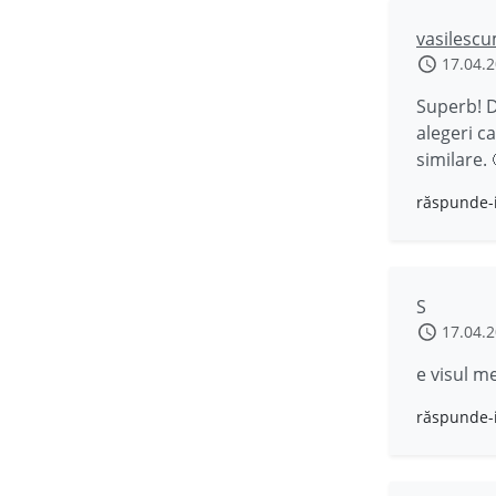
vasilescu
17.04.
Superb! D
alegeri c
similare. 
răspunde-
S
17.04.
e visul m
răspunde-