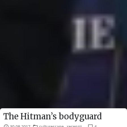
The Hitman’s bodyguard
30.08.2017
culturescape
,
recenzii...
4