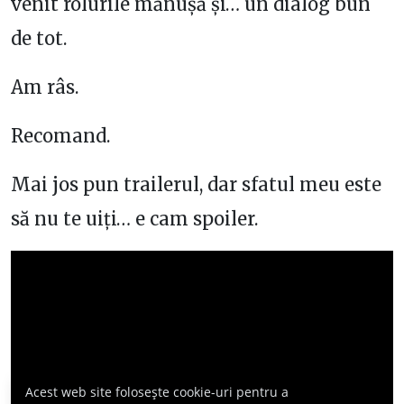
venit rolurile mănușă și… un dialog bun
de tot.
Am râs.
Recomand.
Mai jos pun trailerul, dar sfatul meu este
să nu te uiți… e cam spoiler.
Acest web site folosește cookie-uri pentru a