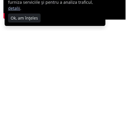
furniza serviciile și pentru a analiza traficul,
detalii
.
Ok, am înțeles
facebook
whatsapp
twitter
Pe aceeași temă