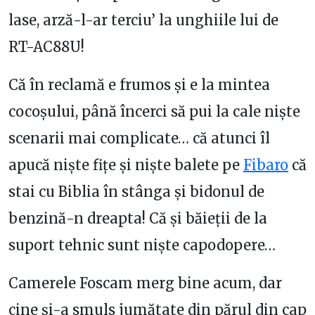
lase, arză-l-ar terciu’ la unghiile lui de
RT-AC88U!
Că în reclamă e frumos și e la mintea
cocoșului, până încerci să pui la cale niște
scenarii mai complicate… că atunci îl
apucă niște fițe și niște balete pe
Fibaro
că
stai cu Biblia în stânga și bidonul de
benzină-n dreapta! Că și băieții de la
suport tehnic sunt niște capodopere…
Camerele Foscam merg bine acum, dar
cine și-a smuls jumătate din părul din cap