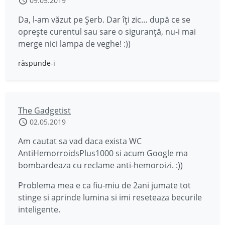
09.05.2019
Da, l-am văzut pe Șerb. Dar îți zic… după ce se
oprește curentul sau sare o siguranță, nu-i mai
merge nici lampa de veghe! :))
răspunde-i
The Gadgetist
02.05.2019
Am cautat sa vad daca exista WC
AntiHemorroidsPlus1000 si acum Google ma
bombardeaza cu reclame anti-hemoroizi. :))
Problema mea e ca fiu-miu de 2ani jumate tot
stinge si aprinde lumina si imi reseteaza becurile
inteligente.