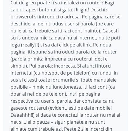
Cat de greu poate fi sa instalezi un router? Bagi
cablul, apesi butonul si gata. Riiight! Deschizi
browserul si introduci o adresa. Pe pagina care se
deschide, ai de introdus user si parola (pe care
nu le ai, ca trebuie sa iti faci cont inainte). Gasesti
scris undeva mic ca daca nu ai internet, nu te poti
loga (really?!) si sa dai click pe alt link. Pe noua
pagina, iti spune sa introduci parola de la router
(parola primita impreuna cu routerul, deci e
simplu). Pui parola: incorecta. Si atunci intorci
internetul (cu hotspot de pe telefon) cu fundul in
sus si citesti toate forumurile si toate manualele
posibile – nimic nu functioneaza. Iti faci cont (ca
doar ai net de pe telefon), intri pe pagina
respectiva cu user si parola, dar constata ca nu
gaseste routerul (evident, esti pe date mobile!
Daaahhh!!) si daca te conectezi la router nu mai ai
net si…iei o pauza – sigur planetele nu sunt
aliniate cum trebuie azi. Peste 2 zile incerci din