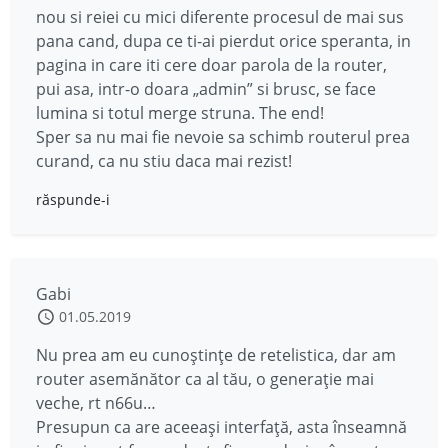
nou si reiei cu mici diferente procesul de mai sus
pana cand, dupa ce ti-ai pierdut orice speranta, in
pagina in care iti cere doar parola de la router,
pui asa, intr-o doara „admin” si brusc, se face
lumina si totul merge struna. The end!
Sper sa nu mai fie nevoie sa schimb routerul prea
curand, ca nu stiu daca mai rezist!
răspunde-i
Gabi
01.05.2019
Nu prea am eu cunoștințe de retelistica, dar am
router asemănător ca al tău, o generație mai
veche, rt n66u…
Presupun ca are aceeași interfață, asta înseamnă