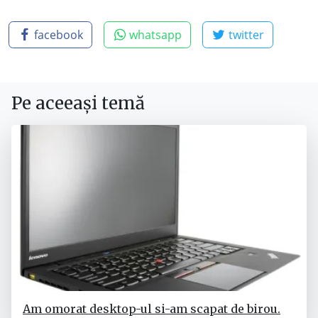
facebook
whatsapp
twitter
Pe aceeași temă
Am omorat desktop-ul si-am scapat de birou.