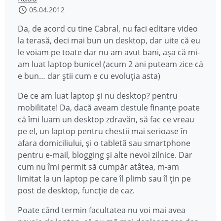
05.04.2012
Da, de acord cu tine Cabral, nu faci editare video
la terasă, deci mai bun un desktop, dar uite că eu
le voiam pe toate dar nu am avut bani, așa că mi-
am luat laptop bunicel (acum 2 ani puteam zice că
e bun… dar știi cum e cu evoluția asta)
De ce am luat laptop și nu desktop? pentru
mobilitate! Da, dacă aveam destule finanțe poate
că îmi luam un desktop zdravăn, să fac ce vreau
pe el, un laptop pentru chestii mai serioase în
afara domiciliului, și o tabletă sau smartphone
pentru e-mail, blogging și alte nevoi zilnice. Dar
cum nu îmi permit să cumpăr atâtea, m-am
limitat la un laptop pe care îl plimb sau îl țin pe
post de desktop, funcție de caz.
Poate când termin facultatea nu voi mai avea