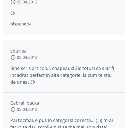
05.04.2012
🙂
răspunde-i
sburlea
05.04.2012
Bine scris articolul, chapeaux! Zic totusi ca s-ar fi
incadrat perfect in alta categorie, la cum te stiu
de onest 😉
Cabral Ibacka
05.04.2012
Pai tocmai, e pus in categoria corecta… ( :)) m-ai
facut sa dau scroll-up si sa ma mai uit o data)