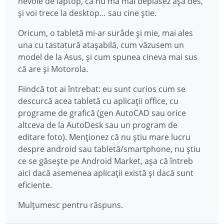
nevoie de laptop, că nu mă mai deplasez așa des,
și voi trece la desktop… sau cine știe.
Oricum, o tabletă mi-ar surâde și mie, mai ales
una cu tastatură atașabilă, cum văzusem un
model de la Asus, și cum spunea cineva mai sus
că are și Motorola.
Fiindcă tot ai întrebat: eu sunt curios cum se
descurcă acea tabletă cu aplicații office, cu
programe de grafică (gen AutoCAD sau orice
altceva de la AutoDesk sau un program de
editare foto). Menționez că nu știu mare lucru
despre android sau tabletă/smartphone, nu știu
ce se găsește pe Android Market, așa că întreb
aici dacă asemenea aplicații există și dacă sunt
eficiente.
Mulțumesc pentru răspuns.