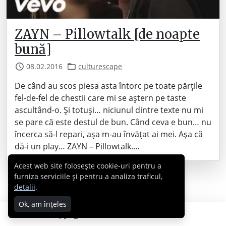
ZAYN – Pillowtalk [de noapte
bună]
08.02.2016
culturescape
De când au scos piesa asta întorc pe toate părțile
fel-de-fel de chestii care mi se aștern pe taste
ascultând-o. Și totuși… niciunul dintre texte nu mi
se pare că este destul de bun. Când ceva e bun… nu
încerca să-l repari, așa m-au învățat ai mei. Așa că
dă-i un play… ZAYN – Pillowtalk.…
Acest web site folosește cookie-uri pentru a
furniza serviciile și pentru a analiza traficul,
detalii
.
Ok, am înțeles
Copyright © 2007 - 2026 Cabral.ro