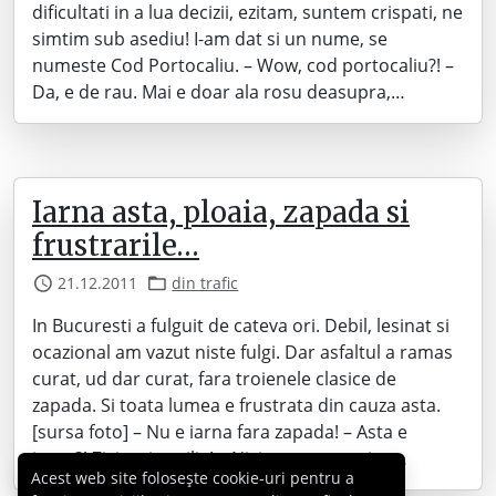
dificultati in a lua decizii, ezitam, suntem crispati, ne
simtim sub asediu! I-am dat si un nume, se
numeste Cod Portocaliu. – Wow, cod portocaliu?! –
Da, e de rau. Mai e doar ala rosu deasupra,…
Iarna asta, ploaia, zapada si
frustrarile…
21.12.2011
din trafic
In Bucuresti a fulguit de cateva ori. Debil, lesinat si
ocazional am vazut niste fulgi. Dar asfaltul a ramas
curat, ud dar curat, fara troienele clasice de
zapada. Si toata lumea e frustrata din cauza asta.
[sursa foto] – Nu e iarna fara zapada! – Asta e
iarna?! Zici ca-i aprilie! – Nici vremea nu tine…
Acest web site folosește cookie-uri pentru a