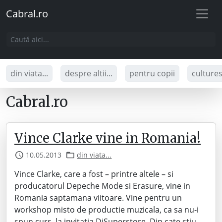
Cabral.ro
din viata...
despre altii...
pentru copii
culture
Cabral.ro
Vince Clarke vine in Romania!
10.05.2013
din viata...
Vince Clarke, care a fost – printre altele – si
producatorul Depeche Mode si Erasure, vine in
Romania saptamana viitoare. Vine pentru un
workshop misto de productie muzicala, ca sa nu-i
spun curs, la invitatia DjSuperstore. Din cate stiu