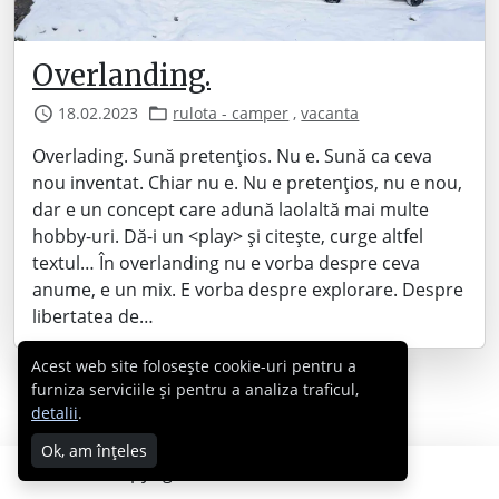
Overlanding.
18.02.2023
rulota - camper
,
vacanta
Overlading. Sună pretențios. Nu e. Sună ca ceva
nou inventat. Chiar nu e. Nu e pretențios, nu e nou,
dar e un concept care adună laolaltă mai multe
hobby-uri. Dă-i un <play> și citește, curge altfel
textul… În overlanding nu e vorba despre ceva
anume, e un mix. E vorba despre explorare. Despre
libertatea de…
Acest web site folosește cookie-uri pentru a
furniza serviciile și pentru a analiza traficul,
detalii
.
Ok, am înțeles
Copyright © 2007 - 2026 Cabral.ro