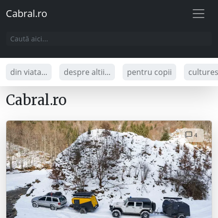
Cabral.ro
din viata...
despre altii...
pentru copii
culture
Cabral.ro
4