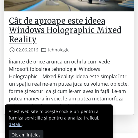
Cât de aproape este ideea
Windows Holographic Mixed
Reality
02.06.2016
tehnologie
Înainte de orice aruncă un ochi la cum vede
Mirosoft folosirea tehnologiei Windows
Holographic – Mixed Reality: Ideea este simplă: într-
un spațiu real ne-am putea juca cu volume, obiecte,
forme și texturi ca și cum le-am avea în față. Le-am
putea manevra în voie, le-am putea metamorfoza
print-un simplu gest și – dacă nu ne-ar…
Acest web site folosește cookie-uri pentru a
furniza serviciile și pentru a analiza traficul,
detalii
.
Ok, am înțeles