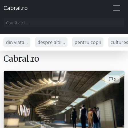
Cabral.ro
din viata...
despre altii...
pentru copii
culture
Cabral.ro
5