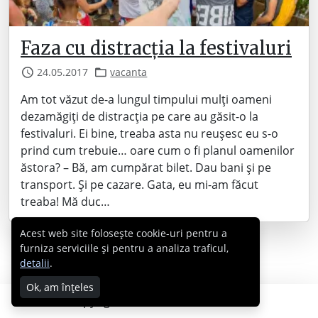
Faza cu distracția la festivaluri
24.05.2017
vacanta
Am tot văzut de-a lungul timpului mulți oameni
dezamăgiți de distracția pe care au găsit-o la
festivaluri. Ei bine, treaba asta nu reușesc eu s-o
prind cum trebuie… oare cum o fi planul oamenilor
ăstora? – Bă, am cumpărat bilet. Dau bani și pe
transport. Și pe cazare. Gata, eu mi-am făcut
treaba! Mă duc…
Acest web site folosește cookie-uri pentru a
furniza serviciile și pentru a analiza traficul,
detalii
.
Ok, am înțeles
Copyright © 2007 - 2026 Cabral.ro