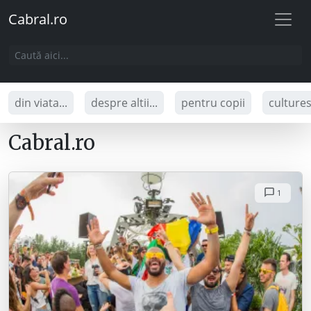
Cabral.ro
din viata...
despre altii...
pentru copii
culture
Cabral.ro
1