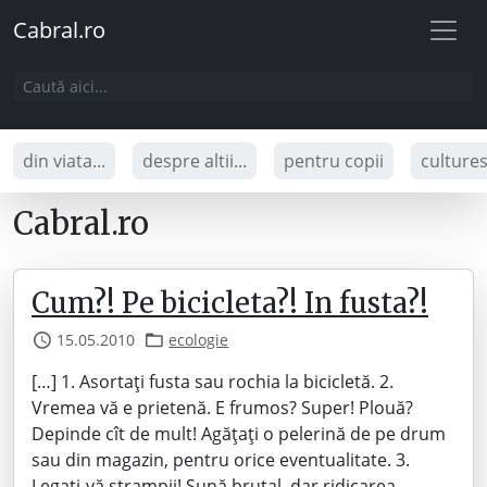
Cabral.ro
din viata...
despre altii...
pentru copii
culture
Cabral.ro
Cum?! Pe bicicleta?! In fusta?!
15.05.2010
ecologie
[…] 1. Asortaţi fusta sau rochia la bicicletă. 2.
Vremea vă e prietenă. E frumos? Super! Plouă?
Depinde cît de mult! Agăţaţi o pelerină de pe drum
sau din magazin, pentru orice eventualitate. 3.
Legaţi-vă ştrampii! Sună brutal, dar ridicarea