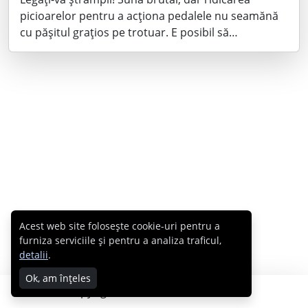
picioarelor pentru a acţiona pedalele nu seamănă
cu păşitul graţios pe trotuar. E posibil să…
Acest web site folosește cookie-uri pentru a
furniza serviciile și pentru a analiza traficul,
detalii
.
Ok, am înțeles
Copyright © 2007 - 2026 Cabral.ro