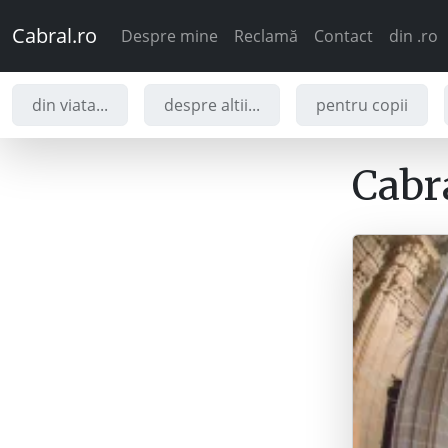
Cabral.ro
Despre mine
Reclamă
Contact
din .ro
din viata...
despre altii...
pentru copii
Cabra