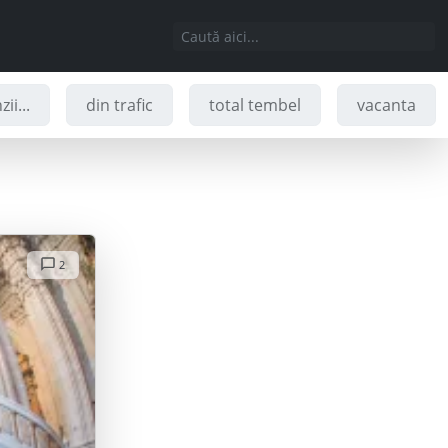
ii...
din trafic
total tembel
vacanta
2