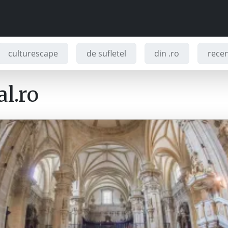
culturescape
de sufletel
din .ro
recenz
l.ro