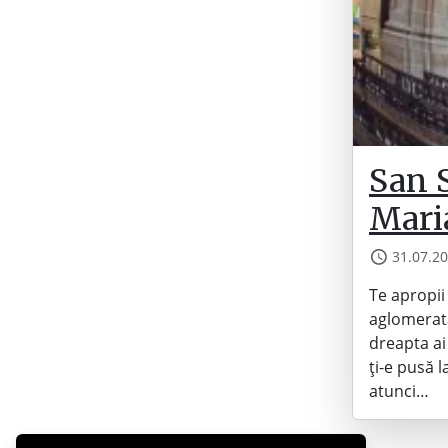
San S
Mari
31.07.2
Te apropii
aglomerată
dreapta ai
ți-e pusă l
atunci…