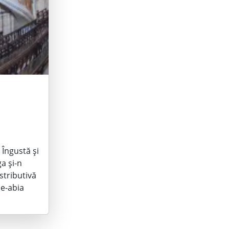
 Îngustă și
a și-n
stributivă
De-abia