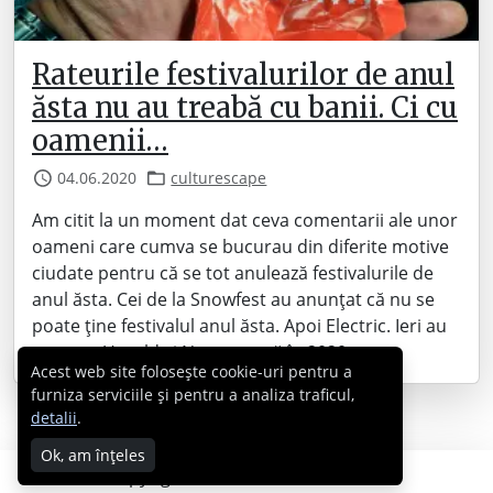
Rateurile festivalurilor de anul
ăsta nu au treabă cu banii. Ci cu
oamenii…
04.06.2020
culturescape
Am citit la un moment dat ceva comentarii ale unor
oameni care cumva se bucurau din diferite motive
ciudate pentru că se tot anulează festivalurile de
anul ăsta. Cei de la Snowfest au anunțat că nu se
poate ține festivalul anul ăsta. Apoi Electric. Ieri au
anunțat Untold și Neversea că în 2020 e cu…
Acest web site folosește cookie-uri pentru a
furniza serviciile și pentru a analiza traficul,
detalii
.
Ok, am înțeles
Copyright © 2007 - 2026 Cabral.ro