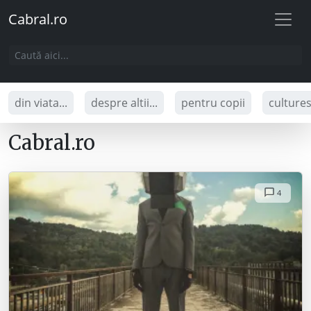
Cabral.ro
din viata...
despre altii...
pentru copii
culture
Cabral.ro
4