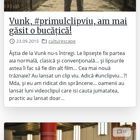
Vunk, #primulclipviu, am mai
găsit o bucățică!
23.09.2015
culturescape
Ăștia de la Vunk nu-s întregi. Le lipsește fix partea
aia normală, clasică și convențională… și lipsurile
astea îi fac să fie din alt film… Cea mai nouă
trăznaie? Au lansat un clip viu. Adică #unclipviu…?!
Mda, și eu am ridicat din sprâncene… oamenii au
lansat luni videoclipul care isi cauta jumatatea,
practic au lansat doar…
11