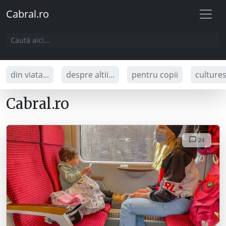
Cabral.ro
din viata...
despre altii...
pentru copii
culture
Cabral.ro
24