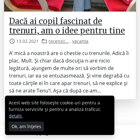
Dacă ai copil fascinat de
trenuri, am o idee pentru tine
13.02.2021
recenzii...
,
vacanta
A’ mică a noastră are o chestie cu trenurile. Adică îi
plac. Mult. Și chiar dacă discuția n-are nicio
legătură, ajungem de multe ori să vorbim de
trenuri, iar ea se entuziasmează. Și vine degrabă cu
toate cărțile ei în care apar trenuri, să ne explice și
să ne arate Tenu’!. Așa că după ce-am…
Acest web site folosește cookie-uri pentru a
furniza serviciile și pentru a analiza traficul,
detalii
.
Ok, am înțeles
Copyright © 2007 - 2026 Cabral.ro