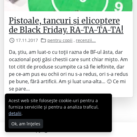
Pistoale, tancuri și elicoptere
de Black Friday. RA-TA-TA-TA!
17.11.2017
pentru copii
,
recenzii...
Da, știu, am luat-o cu toții razna de BF-ul ăsta, dar
ocazional poți găsi chestii care sunt chiar mișto. Am
tot citit de produse scumpite ca să fie ieftinite, dar
pe ce-am pus eu ochii ori nu s-a redus, ori s-a redus
pe bune, fără artificii. Am și luat una-alta… 🙂 Ce mi
se pare…
Acest web site folosește cookie-uri pentru a
furniza serviciile și pentru a analiza traficul,
detalii
.
Ok, am înțeles
Copyright © 2007 - 2026 Cabral.ro