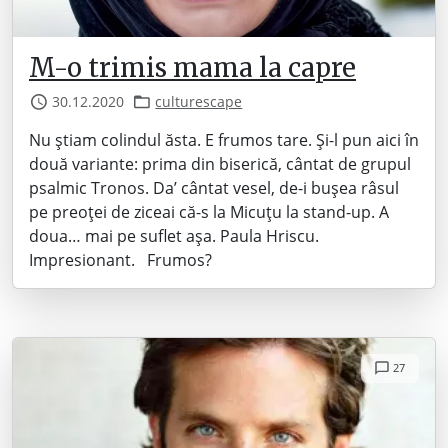
M-o trimis mama la capre
30.12.2020
culturescape
Nu știam colindul ăsta. E frumos tare. Și-l pun aici în
două variante: prima din biserică, cântat de grupul
psalmic Tronos. Da’ cântat vesel, de-i bușea râsul
pe preoței de ziceai că-s la Micuțu la stand-up. A
doua… mai pe suflet așa. Paula Hriscu.
Impresionant. Frumos?
27