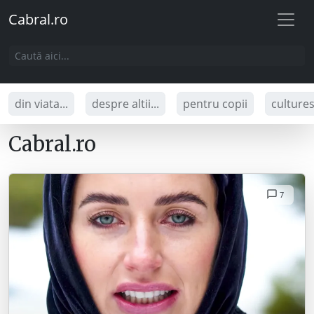
Cabral.ro
din viata...
despre altii...
pentru copii
culture
Cabral.ro
7