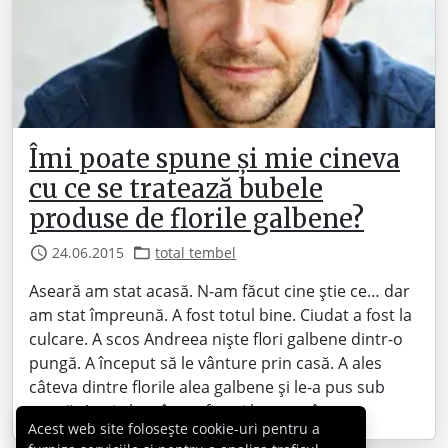
Îmi poate spune și mie cineva
cu ce se tratează bubele
produse de florile galbene?
24.06.2015
total tembel
Aseară am stat acasă. N-am făcut cine știe ce… dar
am stat împreună. A fost totul bine. Ciudat a fost la
culcare. A scos Andreea niște flori galbene dintr-o
pungă. A început să le vânture prin casă. A ales
câteva dintre florile alea galbene și le-a pus sub
pernă. Apoi alte câteva fire și le-a pus în…
Acest web site folosește cookie-uri pentru a