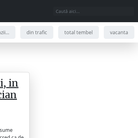
ii...
din trafic
total tembel
vacanta
, in
cian
 asume
 cred ca de