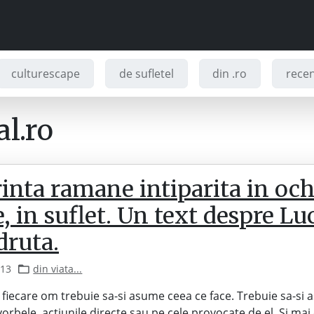
culturescape
de sufletel
din .ro
recenz
l.ro
inta ramane intiparita in ochi
, in suflet. Un text despre Lu
ruta.
013
din viata...
 fiecare om trebuie sa-si asume ceea ce face. Trebuie sa-si
 vorbele, actiunile directe sau pe cele provocate de el. Si mai