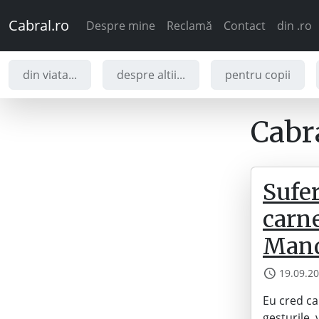
Cabral.ro
Despre mine
Reclamă
Contact
din .ro
din viata...
despre altii...
pentru copii
Cabra
Sufer
carne
Mand
19.09.2
Eu cred ca
gesturile,