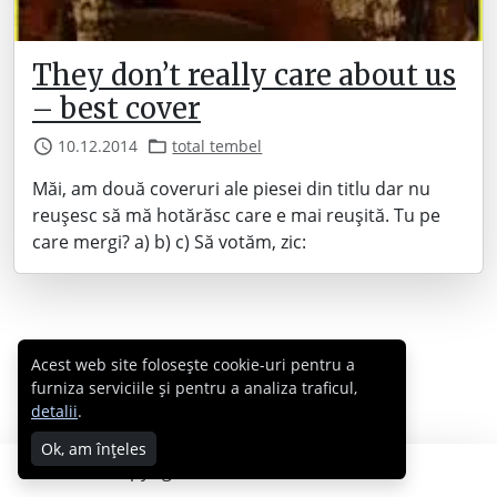
They don’t really care about us
– best cover
10.12.2014
total tembel
Măi, am două coveruri ale piesei din titlu dar nu
reușesc să mă hotărăsc care e mai reușită. Tu pe
care mergi? a) b) c) Să votăm, zic:
Acest web site folosește cookie-uri pentru a
furniza serviciile și pentru a analiza traficul,
detalii
.
Ok, am înțeles
Copyright © 2007 - 2026 Cabral.ro