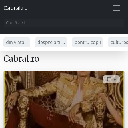
Cabral.ro
din viata...
despre altii...
pentru copii
culture
Cabral.ro
16