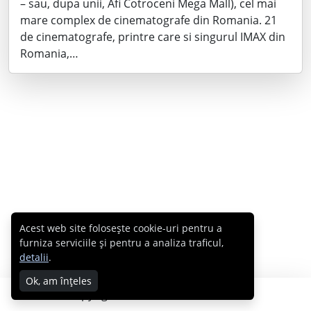
– sau, dupa unii, Afi Cotroceni Mega Mall), cel mai
mare complex de cinematografe din Romania. 21
de cinematografe, printre care si singurul IMAX din
Romania,…
Acest web site folosește cookie-uri pentru a
furniza serviciile și pentru a analiza traficul,
detalii
.
Ok, am înțeles
Copyright © 2007 - 2026 Cabral.ro