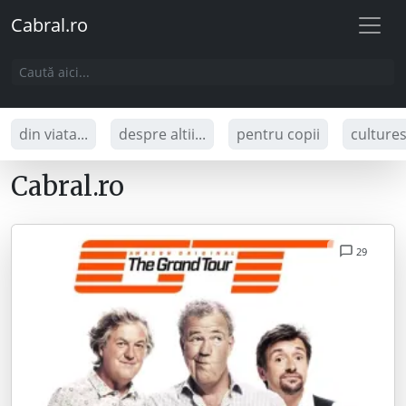
Cabral.ro
din viata...
despre altii...
pentru copii
culture
Cabral.ro
29