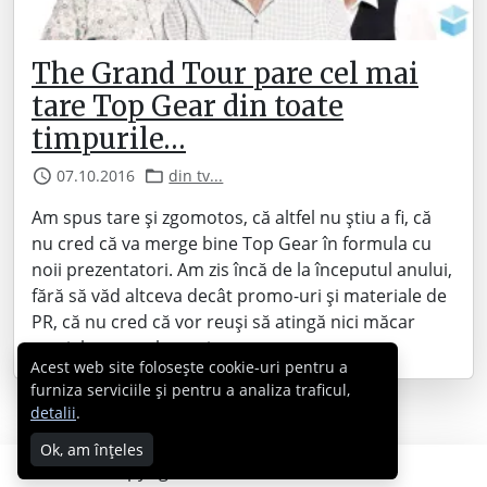
The Grand Tour pare cel mai
tare Top Gear din toate
timpurile…
07.10.2016
din tv...
Am spus tare și zgomotos, că altfel nu știu a fi, că
nu cred că va merge bine Top Gear în formula cu
noii prezentatori. Am zis încă de la începutul anului,
fără să văd altceva decât promo-uri și materiale de
PR, că nu cred că vor reuși să atingă nici măcar
parțial succesul cu cei…
Acest web site folosește cookie-uri pentru a
furniza serviciile și pentru a analiza traficul,
detalii
.
Ok, am înțeles
Copyright © 2007 - 2026 Cabral.ro