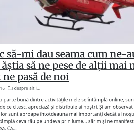
rc să-mi dau seama cum ne-a
 ăștia să ne pese de alții mai
 ne pasă de noi
016
despre altii...
o parte bună dintre activitățile mele se întâmplă online, sun
de ce citesc, apreciază și distribuie ai noștri. Și am observat
lor sunt aproape întotdeauna mai importanți decât ai noștr
ntâmplă ceva rău pe undeva prin lume… sărim și ne manifes
tea. Că…