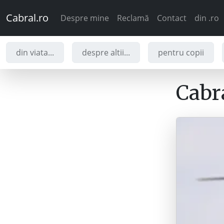
Cabral.ro
Despre mine
Reclamă
Contact
din .ro
din viata...
despre altii...
pentru copii
Cabra