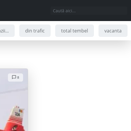
ii...
din trafic
total tembel
vacanta
8