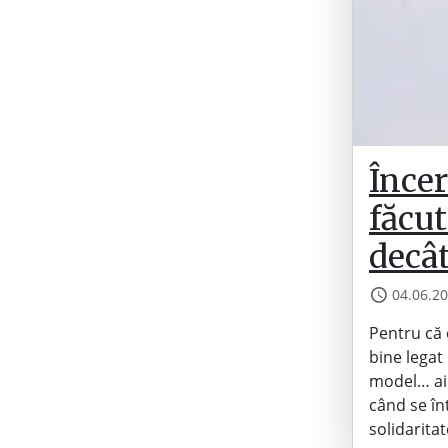
Înce
făcut
decât
04.06.2
Pentru că 
bine legat 
model… ai 
când se î
solidarita