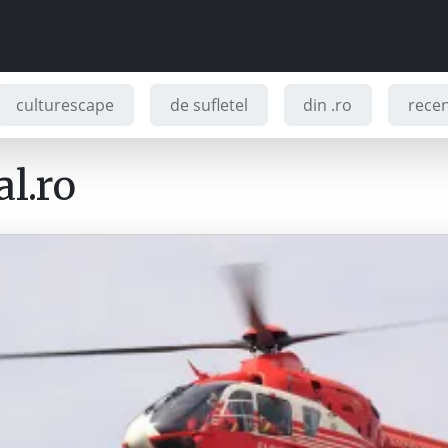
culturescape
de sufletel
din .ro
recenz
l.ro