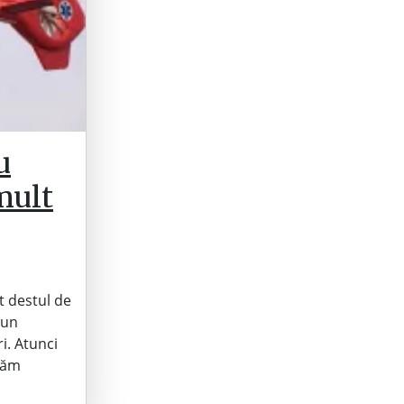
u
 mult
t destul de
 un
i. Atunci
tăm