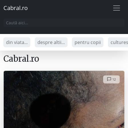
Cabral.ro
din viata...
despre altii...
pentru copii
culture
Cabral.ro
12