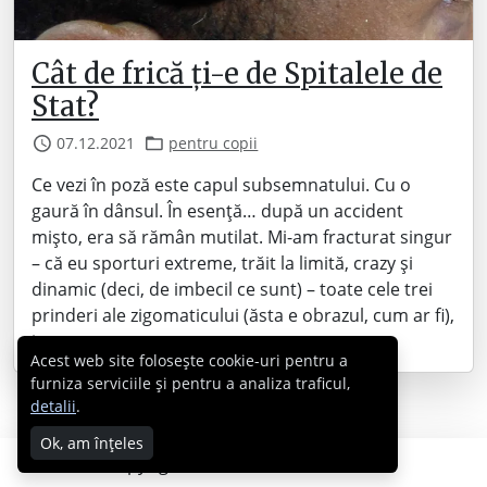
Cât de frică ți-e de Spitalele de
Stat?
07.12.2021
pentru copii
Ce vezi în poză este capul subsemnatului. Cu o
gaură în dânsul. În esență… după un accident
mișto, era să rămân mutilat. Mi-am fracturat singur
– că eu sporturi extreme, trăit la limită, crazy și
dinamic (deci, de imbecil ce sunt) – toate cele trei
prinderi ale zigomaticului (ăsta e obrazul, cum ar fi),
iar…
Acest web site folosește cookie-uri pentru a
furniza serviciile și pentru a analiza traficul,
detalii
.
Ok, am înțeles
Copyright © 2007 - 2026 Cabral.ro