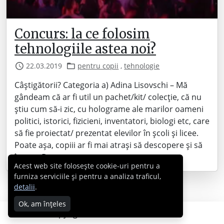
Concurs: la ce folosim
tehnologiile astea noi?
22.03.2019
pentru copii
,
tehnologie
Câștigătorii? Categoria a) Adina Lisovschi – Mă
gândeam că ar fi util un pachet/kit/ colecție, că nu
știu cum să-i zic, cu holograme ale marilor oameni
politici, istorici, fizicieni, inventatori, biologi etc, care
să fie proiectat/ prezentat elevilor în școli și licee.
Poate așa, copiii ar fi mai atrași să descopere și să
învețe. Da,…
Acest web site folosește cookie-uri pentru a
furniza serviciile și pentru a analiza traficul,
detalii
.
Ok, am înțeles
Copyright © 2007 - 2026 Cabral.ro