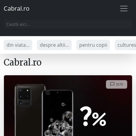
Cabral.ro
din viata...
despre altii...
pentru copii
culture
Cabral.ro
3570