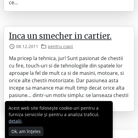
ce…
Inca un smecher in cartier.
08.12.2011
pentru copii
Ma pricep la tehnica, jur! Sunt pasionat de chestii
cu fire, touch-uri si de tehnologiile din spatele lor
aproape la fel de mult ca si de masini, motoare, si
orice alte chestii motorizate. Dar pasiunea asta
incepe sa manance mai mult timp decat orice alta
pasiune… dintr-un motiv simplu: se lanseaza chestii
misto din ce…
Acest web site folosește cookie-uri pentru a
furniza serviciile și pentru a analiza traficul,
detalii
.
Ok, am înțeles
Copyright © 2007 - 2026 Cabral.ro