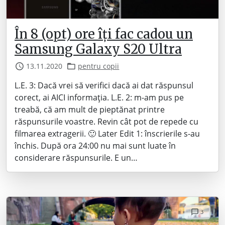
În 8 (opt) ore îți fac cadou un
Samsung Galaxy S20 Ultra
13.11.2020
pentru copii
L.E. 3: Dacă vrei să verifici dacă ai dat răspunsul
corect, ai AICI informația. L.E. 2: m-am pus pe
treabă, că am mult de pieptănat printre
răspunsurile voastre. Revin cât pot de repede cu
filmarea extragerii. 🙂 Later Edit 1: înscrierile s-au
închis. După ora 24:00 nu mai sunt luate în
considerare răspunsurile. E un…
3