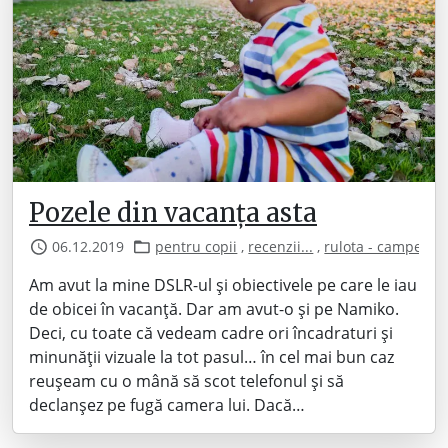
Pozele din vacanța asta
06.12.2019
pentru copii
,
recenzii...
,
rulota - camper
,
t
Am avut la mine DSLR-ul și obiectivele pe care le iau
de obicei în vacanță. Dar am avut-o și pe Namiko.
Deci, cu toate că vedeam cadre ori încadraturi și
minunății vizuale la tot pasul… în cel mai bun caz
reușeam cu o mână să scot telefonul și să
declanșez pe fugă camera lui. Dacă…