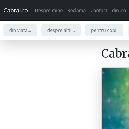
Cabral.ro
Despre mine
Reclamă
Contact
din .ro
din viata...
despre altii...
pentru copii
Cabra