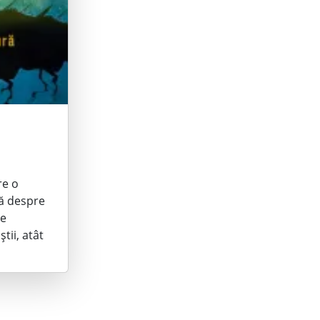
re o
că despre
se
tii, atât