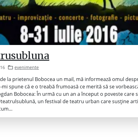
trusubluna
016
evenimente
de la prietenul Bobocea un mail, mă informează omul desp
 și-mi spune că e o treabă frumoasă ce merită să se vorbeas
gdan Bobocea: În urmă cu un an a început o poveste care 
eatrulsublună, un festival de teatru urban care susține artiș
ecum…