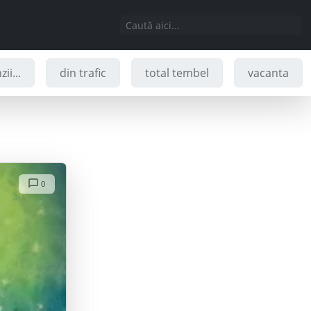
ii...
din trafic
total tembel
vacanta
0