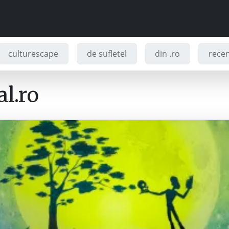
culturescape
de sufletel
din .ro
recenz
l.ro