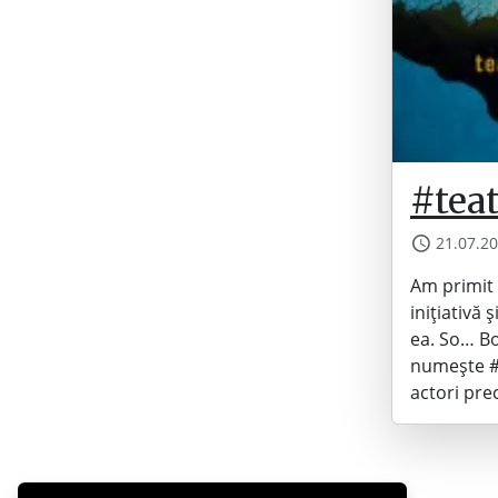
#tea
21.07.2
Am primit 
inițiativă
ea. So… Bo
numește #t
actori pr