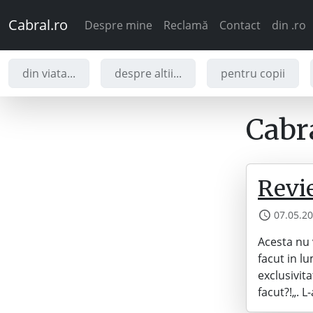
Cabral.ro
Despre mine
Reclamă
Contact
din .ro
din viata...
despre altii...
pentru copii
Cabra
Revi
07.05.2
Acesta nu 
facut in lu
exclusivita
facut?!„. 