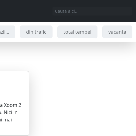
ii...
din trafic
total tembel
vacanta
ola Xoom 2
. Nici in
ai mai