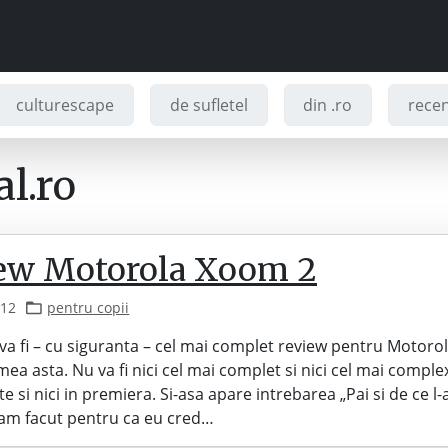
culturescape
de sufletel
din .ro
recenz
l.ro
ew Motorola Xoom 2
012
pentru copii
va fi – cu siguranta – cel mai complet review pentru Motor
mea asta. Nu va fi nici cel mai complet si nici cel mai complex
te si nici in premiera. Si-asa apare intrebarea „Pai si de ce l-
L-am facut pentru ca eu cred…