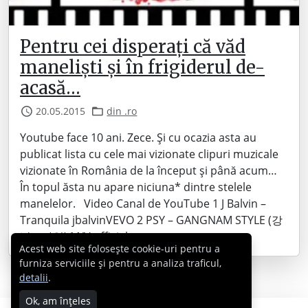
Pentru cei disperați că văd
maneliști și în frigiderul de-
acasă…
20.05.2015
din .ro
Youtube face 10 ani. Zece. Și cu ocazia asta au
publicat lista cu cele mai vizionate clipuri muzicale
vizionate în România de la început și până acum…
În topul ăsta nu apare niciuna* dintre stelele
manelelor. Video Canal de YouTube 1 J Balvin –
Tranquila jbalvinVEVO 2 PSY – GANGNAM STYLE (강
남스타일) M/V officialpsy…
Acest web site folosește cookie-uri pentru a
furniza serviciile și pentru a analiza traficul,
detalii
.
Ok, am înțeles