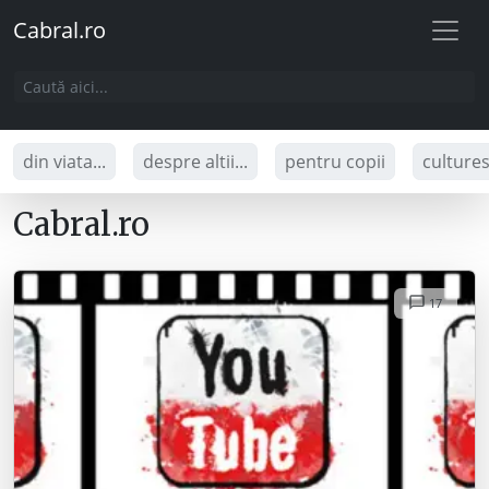
Cabral.ro
din viata...
despre altii...
pentru copii
culture
Cabral.ro
17