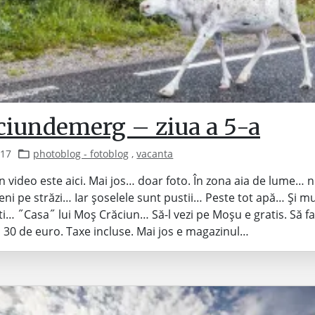
ciundemerg – ziua a 5-a
017
photoblog - fotoblog
,
vacanta
n video este aici. Mai jos… doar foto. În zona aia de lume… n
ni pe străzi… Iar șoselele sunt pustii… Peste tot apă… Și mu
ti… ˝Casa˝ lui Moș Crăciun… Să-l vezi pe Moșu e gratis. Să fa
ă 30 de euro. Taxe incluse. Mai jos e magazinul…