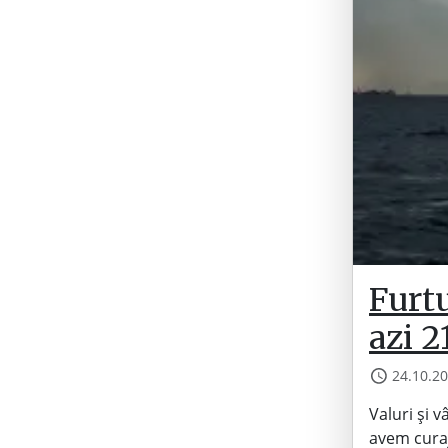
Furtu
azi 2
24.10.2
Valuri și v
avem curaj