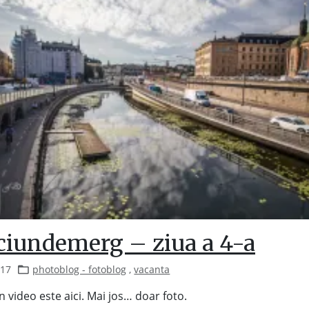
ciundemerg – ziua a 4-a
017
photoblog - fotoblog
,
vacanta
n video este aici. Mai jos… doar foto.