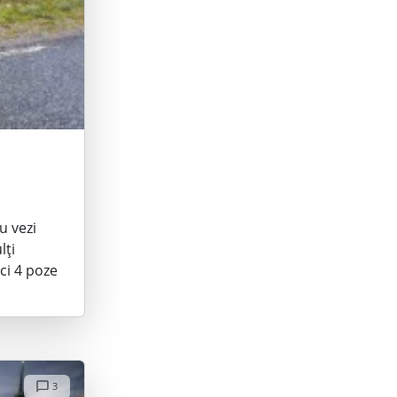
u vezi
lți
ci 4 poze
3