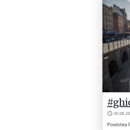
#ghi
30.08.2
Povestea î