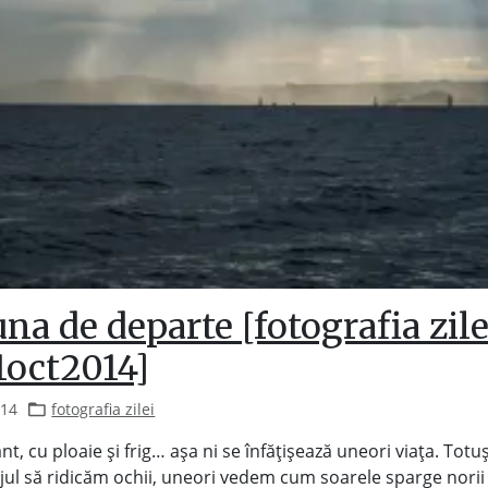
na de departe [fotografia zile
1oct2014]
014
fotografia zilei
ânt, cu ploaie și frig… așa ni se înfățișează uneori viața. Totu
ul să ridicăm ochii, uneori vedem cum soarele sparge norii 