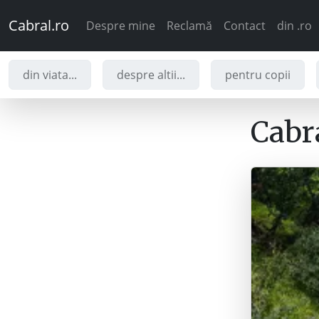
Cabral.ro
Despre mine
Reclamă
Contact
din .ro
din viata...
despre altii...
pentru copii
Cabra