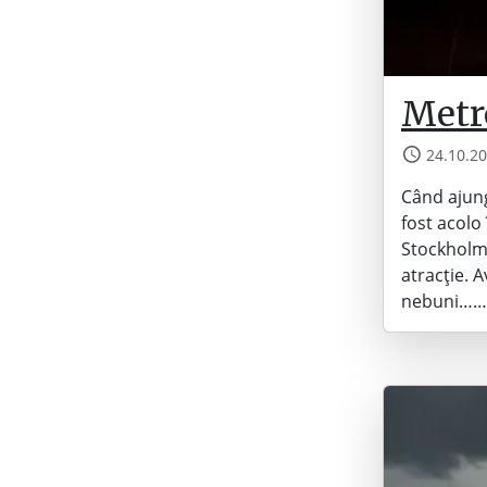
Metr
24.10.2
Când ajungi
fost acolo
Stockholm,
atracție. 
nebuni……