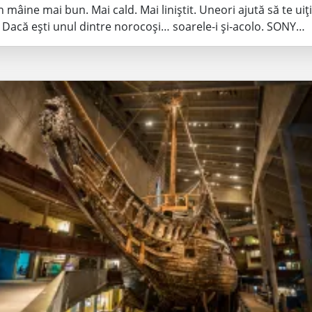
mâine mai bun. Mai cald. Mai liniștit. Uneori ajută să te uiți
. Dacă ești unul dintre norocoși… soarele-i și-acolo. SONY…