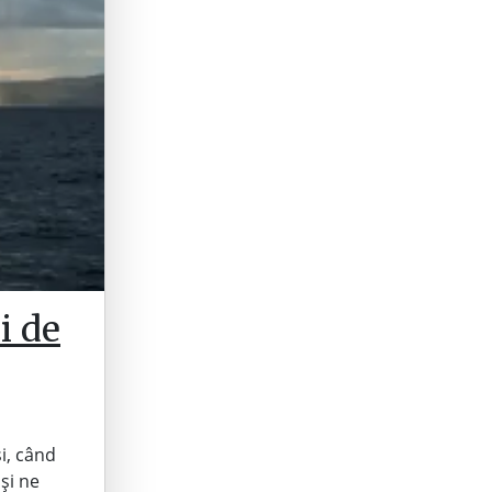
i de
și, când
și ne