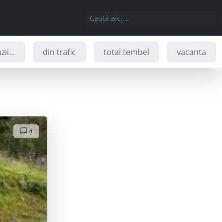
ii...
din trafic
total tembel
vacanta
4