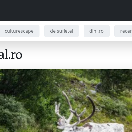
culturescape
de sufletel
din .ro
recenz
l.ro