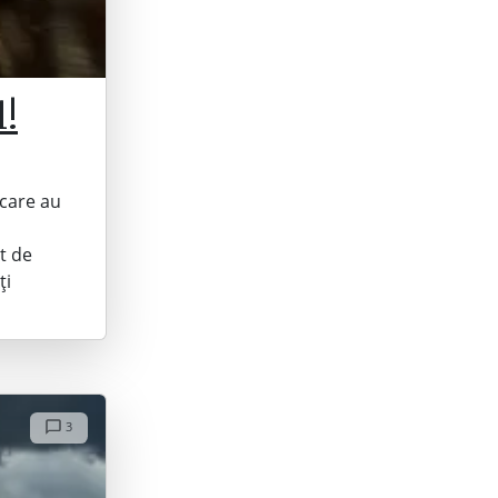
!
 care au
t de
ți
3