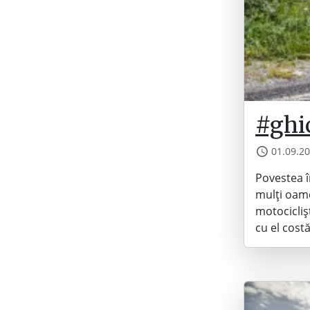
#ghi
01.09.2
Povestea î
mulți oame
motocicliș
cu el cost