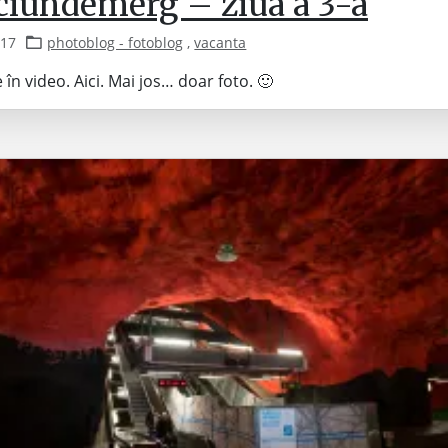
ciundemerg – ziua a 3-a
017
photoblog - fotoblog
,
vacanta
 în video. Aici. Mai jos… doar foto. 🙂