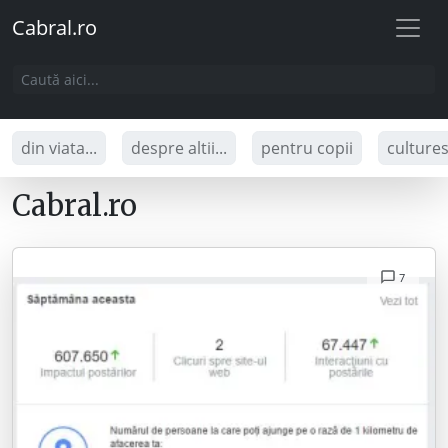
Cabral.ro
din viata...
despre altii...
pentru copii
culture
Cabral.ro
7