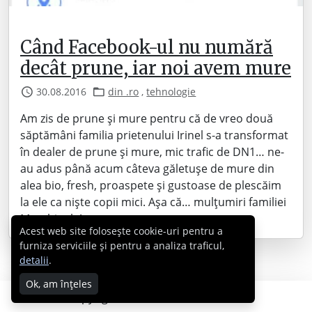
Când Facebook-ul nu numără
decât prune, iar noi avem mure
30.08.2016
din .ro
,
tehnologie
Am zis de prune și mure pentru că de vreo două
săptămâni familia prietenului Irinel s-a transformat
în dealer de prune și mure, mic trafic de DN1… ne-
au adus până acum câteva găletușe de mure din
alea bio, fresh, proaspete și gustoase de plescăim
la ele ca niște copii mici. Așa că… mulțumiri familiei
Marghioala!…
Acest web site folosește cookie-uri pentru a
furniza serviciile și pentru a analiza traficul,
detalii
.
Ok, am înțeles
Copyright © 2007 - 2026 Cabral.ro