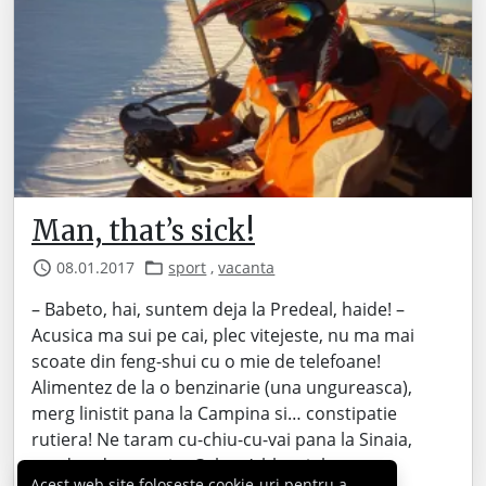
Man, that’s sick!
08.01.2017
sport
,
vacanta
– Babeto, hai, suntem deja la Predeal, haide! –
Acusica ma sui pe cai, plec vitejeste, nu ma mai
scoate din feng-shui cu o mie de telefoane!
Alimentez de la o benzinarie (una ungureasca),
merg linistit pana la Campina si… constipatie
rutiera! Ne taram cu-chiu-cu-vai pana la Sinaia,
cand aud pe statie „Colegu’, blocajul e…
Acest web site folosește cookie-uri pentru a