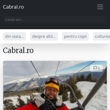
Cabral.ro
din viata...
despre altii...
pentru copii
culture
Cabral.ro
9