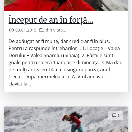
Început de an în forță…
03.01.2015
din viata...
De adăugat ar fi multe, dar cred c-ar fi în plus.
Pentru a răspunde întrebărilor… 1. Locație – Valea
Dorului + Valea Soarelui (Sinaia). 2. Pârtiile sunt
goale pentru că era 1 ianuarie dimineața. 3. Mă dau
de mulți ani, vreo 14, cu o singură pauză, anul
trecut. După mermeleala cu ATV-ul am avut
clavicula…
9