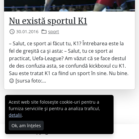
Nu există sportul K1
30.01.2016
sport
– Salut, ce sport ai făcut tu, K1? Întrebarea este la
fel de greșită ca și asta: – Salut, tu ce sport ai
practicat, Uefa-League? Am văzut că se face destul
de des confuzia asta, se confundă kickboxul cu K1.
Sau este tratat K1 ca fiind un sport în sine. Nu bine.
😉 [sursa foto:…
Acest web site folosește cookie-uri pentru a
furniza serviciile și pentru a analiza traficul,
detalii
.
Ok, am înțeles
Copyright © 2007 - 2026 Cabral.ro