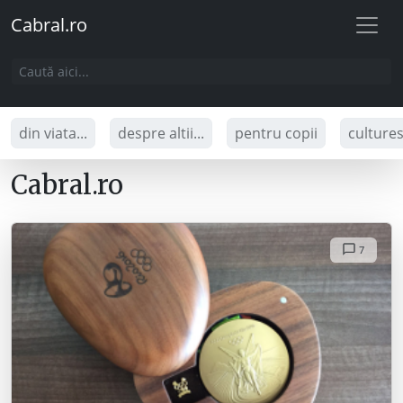
Cabral.ro
din viata...
despre altii...
pentru copii
culture
Cabral.ro
7