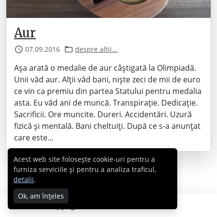
Aur
07.09.2016
despre altii...
Așa arată o medalie de aur câștigată la Olimpiadă.
Unii văd aur. Alții văd bani, niște zeci de mii de euro
ce vin ca premiu din partea Statului pentru medalia
asta. Eu văd ani de muncă. Transpirație. Dedicație.
Sacrificii. Ore muncite. Dureri. Accidentări. Uzură
fizică și mentală. Bani cheltuiți. După ce s-a anunțat
care este…
Acest web site folosește cookie-uri pentru a
furniza serviciile și pentru a analiza traficul,
detalii
.
Ok, am înțeles
Copyright © 2007 - 2026 Cabral.ro