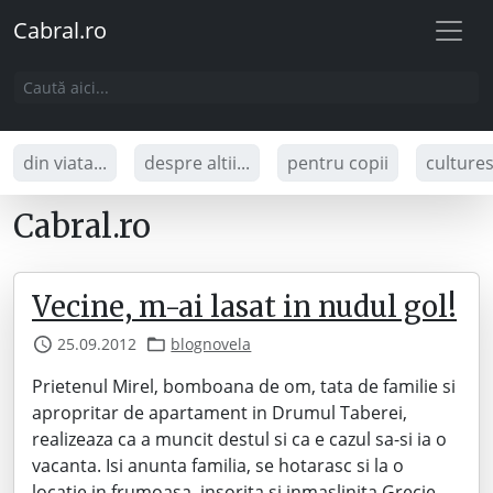
Cabral.ro
din viata...
despre altii...
pentru copii
culture
Cabral.ro
Vecine, m-ai lasat in nudul gol!
25.09.2012
blognovela
Prietenul Mirel, bomboana de om, tata de familie si
apropritar de apartament in Drumul Taberei,
realizeaza ca a muncit destul si ca e cazul sa-si ia o
vacanta. Isi anunta familia, se hotarasc si la o
locatie in frumoasa, insorita si inmaslinita Grecie,