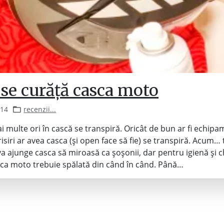
se curăță casca moto
014
recenzii...
i multe ori în cască se transpiră. Oricât de bun ar fi echipa
risiri ar avea casca (și open face să fie) se transpiră. Acum…
va ajunge casca să miroasă ca șoșonii, dar pentru igienă și ch
ca moto trebuie spălată din când în când. Până…