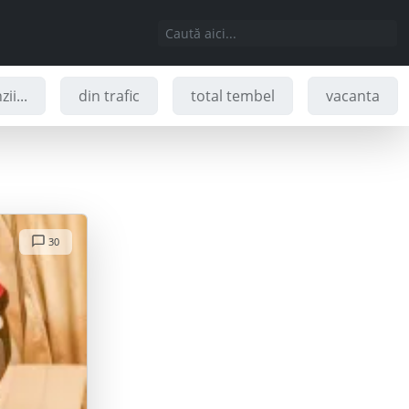
ii...
din trafic
total tembel
vacanta
30