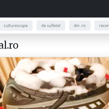
culturescape
de sufletel
din .ro
recenz
l.ro