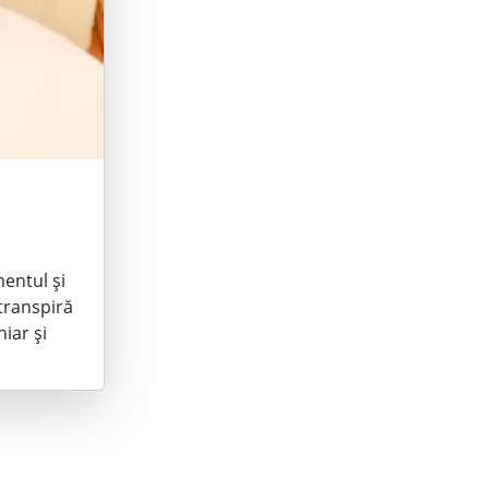
mentul și
 transpiră
iar și