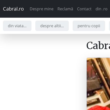
Cabral.ro
Despre mine
Reclamă
Contact
din .ro
din viata...
despre altii...
pentru copii
Cabra