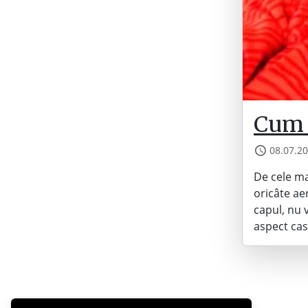
Cum 
08.07.2
De cele ma
oricâte ae
capul, nu 
aspect cas